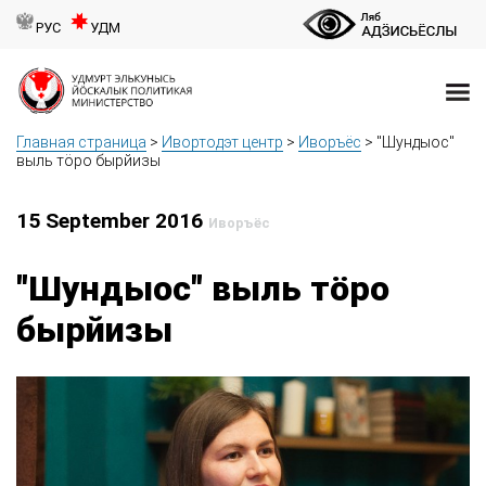
РУС
УДМ
Главная страница
>
Ивортодэт центр
>
Иворъёс
>
"Шундыос"
выль тӧро бырйизы
15 September 2016
Иворъёс
"Шундыос" выль тӧро
бырйизы