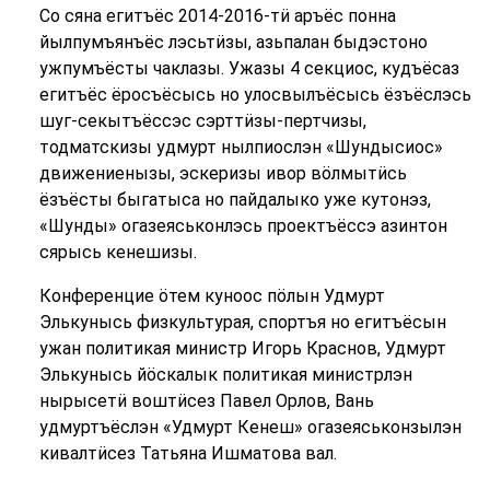
Со сяна егитъёс 2014-2016-тӥ аръёс понна
йылпумъянъёс лэсьтӥзы, азьпалан быдэстоно
ужпумъёсты чаклазы. Ужазы 4 секциос, кудъёсаз
егитъёс ёросъёсысь но улосвылъёсысь ёзъёслэсь
шуг-секытъёссэс сэрттӥзы-пертчизы,
тодматскизы удмурт нылпиослэн «Шундысиос»
движениенызы, эскеризы ивор вӧлмытӥсь
ёзъёсты быгатыса но пайдалыко уже кутонэз,
«Шунды» огазеяськонлэсь проектъёссэ азинтон
сярысь кенешизы.
Конференцие ӧтем куноос пӧлын Удмурт
Элькунысь физкультурая, спортъя но егитъёсын
ужан политикая министр Игорь Краснов, Удмурт
Элькунысь йӧскалык политикая министрлэн
нырысетӥ воштӥсез Павел Орлов, Вань
удмуртъёслэн «Удмурт Кенеш» огазеяськонзылэн
кивалтӥсез Татьяна Ишматова вал.