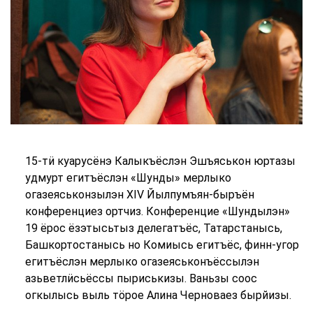
15-тӥ куарусёнэ Калыкъёслэн Эшъяськон юртазы
удмурт егитъёслэн «Шунды» мерлыко
огазеяськонзылэн XIV Йылпумъян-быръён
конференциез ортчиз. Конференцие «Шундылэн»
19 ёрос ёзэтысьтыз делегатъёс, Татарстанысь,
Башкортостанысь но Комиысь егитъёс, финн-угор
егитъёслэн мерлыко огазеяськонъёссылэн
азьветлӥсьёссы пыриськизы. Ваньзы соос
огкылысь выль тӧрое Алина Черноваез бырйизы.