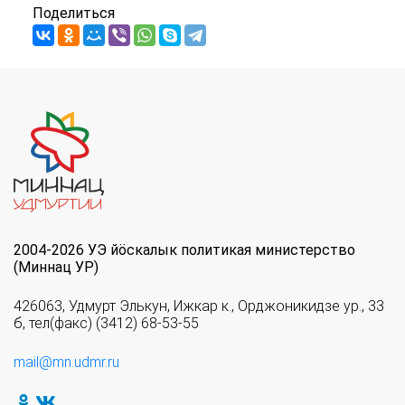
Поделиться
2004-2026 УЭ йöскалык политикая министерство
(Миннац УР)
426063, Удмурт Элькун, Ижкар к., Орджоникидзе ур., 33
б, тел(факс) (3412) 68-53-55
mail@mn.udmr.ru