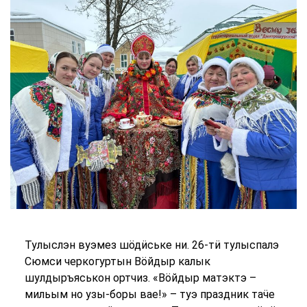
Тулыслэн вуэмез шӧдӥське ни. 26-тӥ тулыспалэ
Сюмси черкогуртын Вӧйдыр калык
шулдыръяськон ортчиз. «Вӧйдыр матэктэ –
мильым но узы-боры вае!» – туэ праздник таӵе