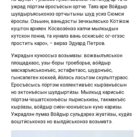
ужрад пӧртэм ёросъёсын ортче. Таяз аре Вӧйдыр
шулдыръяськонэз ортчытыны шуд усиз Сюмси
ёрослы. Озьыен, ваньдэсты ӟечкыласько Кӧтӝож
куштон арняен. Кӧсвозёнэз капчи мылкыдын
кутскон понна, та нуналэ вань оскисьёс ог-огзэс
простить каро», – вераз Эдуард Петров.
Ужрадын куноосыз возьмазы: вожвылъяськон
площадкаос, узы-боры троеборье, вӧйдыр
маскаръяськонъёс, эстафетаос, шудонъёс,
гынсапеген хоккей, йӧлэсь лэсьтэм скульптураос.
Ёросъёсысь пӧртэм коллективъёс кырӟанъёсын
но эктонъёсын шулдыртӥзы. Мылкыд карисьёс
пӧртэм ӵошатсконъёсы пыриськизы, такмакъёс
кырӟазы, вӧйдыр сиён-юонъёсын куно каризы.
Ужрадлэн пумаз Вӧйдыр сульдэрез ӝуатӥзы, кудӥз
воштӥськонэз но вылдӥськонэз возьматэ.