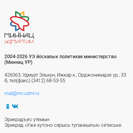
2004-2026 УЭ йöскалык политикая министерство
(Миннац УР)
426063, Удмурт Элькун, Ижкар к., Орджоникидзе ур., 33
б, тел(факс) (3412) 68-53-55
mail@mn.udmr.ru
Эрикрадъёс утемын.
Эрикрад «Уже кутоно сярысь тупанкылъя» сётӥське.