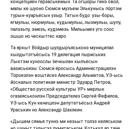
концепциен герӟаськемын. Та огшоры гинэ ӧвӧл,
малы ке шуоно Сюмси музъем Элькунысь пӧртэм
турын-куаръёсын узыр. Татын будо: узы-боры,
ягмульы, нюрмульы, кудымульы, лызмульы, шупу,
палэзьпу, эмезъ, кудэмезь. Мильымез уго соос
эшшо но ческытгес каро.
Та яркыт Вӧйдыр шулдыръяськонэ муниципал
кылдытэтъёсысь 19 делегация пыриськиз.
Лыктэм куноослы ӟечкылан кылъёсын
вазиськизы: Сюмси ёросысь Администрацилэн
Тӧроезлэн воштӥсез Александр Альматов, УЭ-ысь
йӧскалык политикая министр Эдуард Петров,
«Общество русской культуры УР» мерлык
огазеяськонлэн Председателез Сергей Фефилов,
УЭ-ысь Кун кенешлэн депутатъёсыз Андрей
Ураськин но Александр Шаклеин.
«Дышем сямья туннэ ми кезьыт толэз келяськом
но шуныт тулысэз пумитаськом. Котькуд ар таӵе