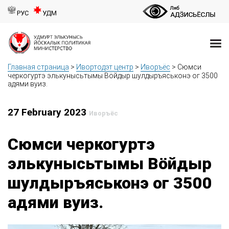
РУС
УДМ
Главная страница
>
Ивортодэт центр
>
Иворъёс
>
Сюмси
черкогуртэ элькунысьтымы Вӧйдыр шулдыръяськонэ ог 3500
адями вуиз.
27 February 2023
Иворъёс
Сюмси черкогуртэ
элькунысьтымы Вӧйдыр
шулдыръяськонэ ог 3500
адями вуиз.