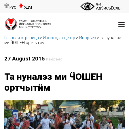
РУС
УДМ
Главная страница
>
Ивортодэт центр
>
Иворъёс
>
Та нуналэз
ми ӴОШЕН ортчытӥм
27 August 2015
Иворъёс
Та нуналэз ми ӴОШЕН
ортчытӥм