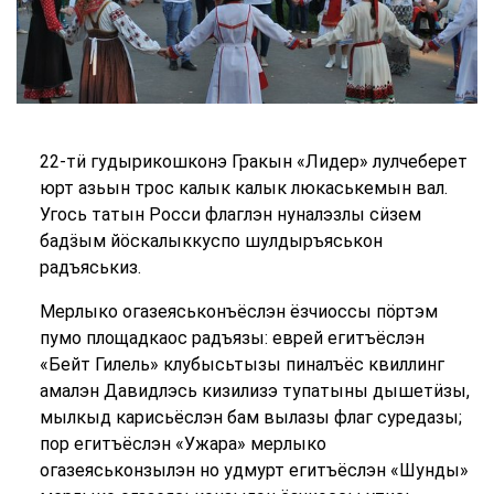
22-тӥ гудырикошконэ Гракын «Лидер» лулчеберет
юрт азьын трос калык калык люкаськемын вал.
Угось татын Росси флаглэн нуналэзлы сӥзем
бадӟым йӧскалыккуспо шулдыръяськон
радъяськиз.
Мерлыко огазеяськонъёслэн ёзчиоссы пӧртэм
пумо площадкаос радъязы: еврей егитъёслэн
«Бейт Гилель» клубысьтызы пиналъёс квиллинг
амалэн Давидлэсь кизилизэ тупатыны дышетӥзы,
мылкыд карисьёслэн бам вылазы флаг суредазы;
пор егитъёслэн «Ужара» мерлыко
огазеяськонзылэн но удмурт егитъёслэн «Шунды»