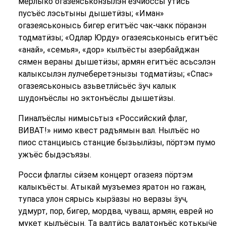
мерлыко огазеяськонзылэн ёзчиоссы утись
пусъёс лэсьтыны дышетӥзы; «Иман»
огазеяськонысь бигер егитъёс чак-чакк пӧранэн
тодматӥзы; «Одлар Юрду» огазеяськонысь егитъёс
«анай», «семья», «дор» кылъёсты азербайджан
сямен вераны дышетӥзы; армян егитъёс асьсэлэн
калыксылэн лулчеберетэнызы тодматӥзы; «Спас»
огазеяськонысь азьветлӥсьёс ӟуч калык
шудонъёслы но эктонъёслы дышетӥзы.
Пиналъёслы нимысьтыз «Российский флаг,
ВИВАТ!» нимо квест радъямын вал. Нылъёс но
пиос станциысь станцие бызьылӥзы, пӧртэм пумо
ужъёс быдэсъязы.
Росси флаглы сӥзем концерт огазеяз пӧртэм
калыкъёсты. Атыкай музъемез яратон но гажан,
тупаса улон сярысь кырӟазы но веразы ӟуч,
удмурт, пор, бигер, мордва, чуваш, армян, еврей но
мукет кылъёсын. Та валтӥсь валатонъёс котькыӵе