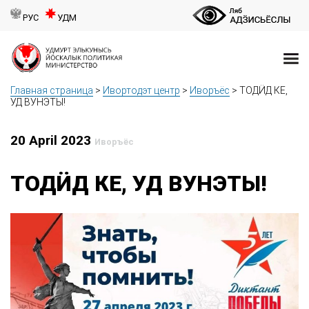
РУС
УДМ
Главная страница
>
Ивортодэт центр
>
Иворъёс
>
ТОДӤД КЕ,
УД ВУНЭТЫ!
20 April 2023
Иворъёс
ТОДӤД КЕ, УД ВУНЭТЫ!