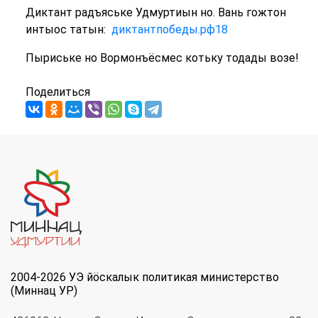
Диктант радъяське Удмуртиын но. Вань гожтон
интыос татын:
диктантпобеды.рф18
Пыриське но Вормонъёсмес котьку тодады возе!
Поделиться
2004-2026 УЭ йöскалык политикая министерство
(Миннац УР)