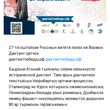
27-тӥ оштолэзе Россиын витетӥ ползэ ни Вормон
Диктант ортчоз:
диктантпобеды.рф
диктантпобеды.рф
Быдӟым Атыкай тыложлы сӥзем калыккуспо
исторической диктант. Таяз арын диктантлэн
текстъёсыз Нюрнбергын ортчем процессэн,
Сталинград но Курск котырысь ожмаськонъёсын,
Ленинградлэн блокада улын улэменыз, Донбассэз
немец-фашист оккупацилэсь мозмытон дырысен
80 ар тырмонэн герӟаськемын.