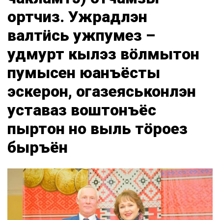
ортчиз. Ужрадлэн
валтӥсь ужпумез –
удмурт кылэз вӧлмытон
пумысен юанъёсты
эскерон, огазеяськонлэн
уставаз воштонъёс
пыртон но выль тӧроез
быръён