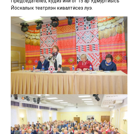
Председателез, кудӥз ини ог 15 ар Удмуртиысь
Йӧскалык театрлэн кивалтӥсез луэ.