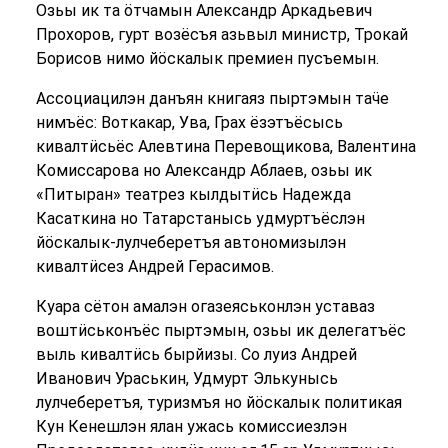
Озьы ик та ӧтчамын Александр Аркадьевич
Прохоров, гурт возёсъя азьвыл министр, Трокай
Борисов нимо йӧскалык премиен пусъемын.
Ассоциацилэн данъян книгаяз пыртэмын таӵе
нимъёс: Воткакар, Ува, Грах ёзэтъёсысь
кивалтӥсьёс Алевтина Перевощикова, Валентина
Комиссарова но Александр Аблаев, озьы ик
«Питыран» театрез кылдытӥсь Надежда
Касаткина но Татарстанысь удмуртъёслэн
йӧскалык-лулчеберетъя автономизылэн
кивалтӥсез Андрей Герасимов.
Куара сётон амалэн огазеяськонлэн уставаз
воштӥськонъёс пыртэмын, озьы ик делегатъёс
выль кивалтӥсь бырйизы. Со луиз Андрей
Иванович Ураськин, Удмурт Элькунысь
лулчеберетъя, туризмъя но йӧскалык политикая
Кун Кенешлэн ялан ужась комиссиезлэн