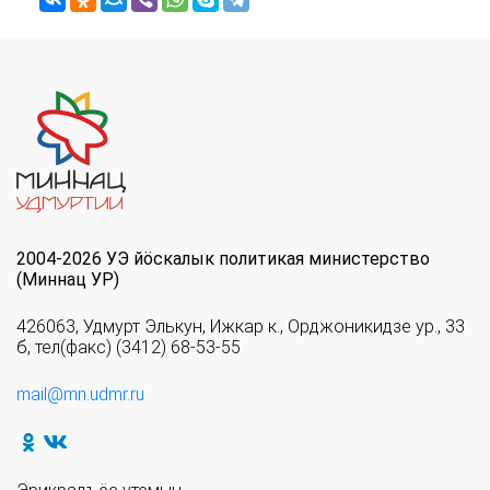
2004-2026 УЭ йöскалык политикая министерство
(Миннац УР)
426063, Удмурт Элькун, Ижкар к., Орджоникидзе ур., 33
б, тел(факс) (3412) 68-53-55
mail@mn.udmr.ru