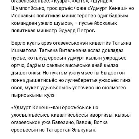
огазеяськонъёс: «Куара», «Артэ», «Шунды».
Шумпотӥсько, трос аръёс ӵоже «Удмурт Кенеш» но
Йӧскалык политикая министерство одӥг бадӟым
командаен ужало шуыса», – пусъе йӧскалык
политикая министр Эдуард Петров.
Берло куать арзэ огазеяськонэн кивалтӥз Татьяна
Ишматова. Татьяна Витальевна аслаз докладаз
пусъе, котькуд ёросын удмурт кылын ужрадъёс
ортчо, бадӟым саклык висъяське анай кылэз
дышетонлы. Но пуктэм ужпумъёсты быдэстон
понна дышетӥсьёс но лулчеберетъя ужасьёс гинэ
ӧвӧл, мукет удысъёсысь усточиос но сюлмогес
пыриськыны кулэ.
«Удмурт Кенеш»-лэн ёросъёсысь но
улосвылъёсысь кивалтӥсьёссы ивортӥзы, кызьы
огазеяськон ужа Балезино, Вавож, Вотка
ёросъёсын но Татарстан Элькунын.