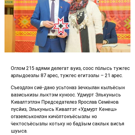
Оглом 215 адями делегат вуиз, соос пӧлысь тужгес
арлыдоезлы 87 арес, тужгес егитэзлы – 21 арес.
Съездлэн сиё-дано усьтоназ ӟечкылан кылъёсын
вазиськизы лыктэм куноос. Удмурт Элькунысь
Кивалтэтлэн Председателез Ярослав Семёнов
пусйиз, Элькунысь Кивалтэт «Удмурт Кенеш»
огазеяськонлэн кичӧлтонъёсызлы но
ӵектосъёсызлы котьку но бадӟым саклык висъя
шуыса.