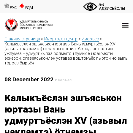
РУС
УДМ
Главная страница
>
Ивортодэт центр
>
Иворъёс
>
Калыкъёслэн эшъяськон юртазы Вань удмуртъёслэн XV
(азьвыл чакламтэ) ӧтчамзы ортчиз. Ужрадлэн валтӥсь
ужпумез – удмурт кылэз вӧлмытон пумысен юанъёсты
эскерон, огазеяськонлэн уставаз воштонъёс пыртон но выль
тӧроез быръён
08 December 2022
Иворъёс
Калыкъёслэн эшъяськон
юртазы Вань
удмуртъёслэн XV (азьвыл
чакламтэ) ӧтчамзы