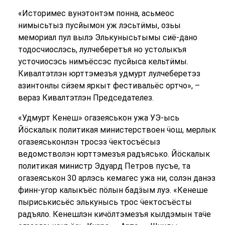
«Историмес вунэтонтэм понна, асьмеос
нимысьтыз пусйымон уж лэсьтӥмы, озьы
мемориал пул вылэ Элькунысьтымы сиё-дано
тодосчиослэсь, лулчеберетъя но устолыкъя
усточиосэсь нимъёссэс пусйыса кельтӥмы.
Кивалтэтлэн юрттэмезъя удмурт лулчеберетэз
азинтонлы сӥзем яркыт фестивальёс ортчо», –
вераз Кивалтэтлэн Председателез.
«Удмурт Кенеш» огазеяськон ужа УЭ-ысь
Йӧскалык политикая министерствоен ӵош, мерлык
огазеяськонлэн тросэз ӵектосъёсыз
ведомстволэн юрттэмезъя радъясько. Йӧскалык
политикая министр Эдуард Петров пусъе, та
огазеяськон 30 арлэсь кемагес ужа ни, солэн данэз
финн-угор калыкъёс пӧлын бадӟым луэ. «Кенеше
пыриськисьёс элькунысь трос ӵектосъёсты
радъяло. Кенешлэн кичӧлтэмезъя кылдэмын таӵе