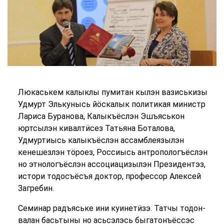
Люкаськем калыклы пумитан кылэн вазиськизы
Удмурт Элькунысь йӧскалык политикая министр
Лариса Буранова, Калыкъёслэн Эшъяськон
юртсылэн кивалтӥсез Татьяна Боталова,
Удмуртиысь калыкъёслэн ассамблеязылэн
кенешезлэн тӧроез, Россиысь антропологъёслэн
но этнологъёслэн ассоциацизылэн Президентэз,
истори тодосъёсъя доктор, профессор Алексей
Загребин.
Семинар радъяське ини куинетӥзэ. Татчы тодон-
валан басьтыны но асьсэлэсь быгатонъёссэс