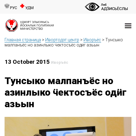
РУС
УДМ
Главная страница
>
Ивортодэт центр
>
Иворъёс
>
Тунсыко
малпанъёс но азинлыко ӵектосъёс одӥг азьын
13 October 2015
Иворъёс
Тунсыко малпанъёс но
азинлыко ӵектосъёс одӥг
азьын