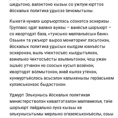
шедьтоно, валэктоно кызьы со ужпум юрттоз
йӧскалык политика удысэз ӟечомытыны .
Кыкетӥ нуналэ шоръюртлэсь сӧзнэтсэ эскеризы .
Группаос одӥг валанэ вуизы – ванёсъя шоръюрт –
со ивортодэт база, «тунсыко малпанъёсын банк».
Озьыен та ужъюрт выроз мониторинг лэсьтонэн,
йӧскалык политика удысын кылдэм юанъёсты
эскеронэн, выль чӵектосъёс кылдытъянэн,
азинлыко ӵектосъёсты азьланьтонэн, ӵош ужан
эшъёс утчанэн но соосын кусып возёнэн,
ивортодэт вӧлмытонэн, анай кылэз утёнэн,
кунмуртъёслэсь асьсэлэн калыкенызы герӟаськем
кулэяськонзэс быдэстонэн.
Удмурт Элькунысь йӧскалык политикая
министерстволэн кивалтэтэзлэн малпамезъя, таӵе
шоръюрт пайдалыко луоз кызьы ке
элькунысьтымы мерлыко огазеяськонъёслы, озьы