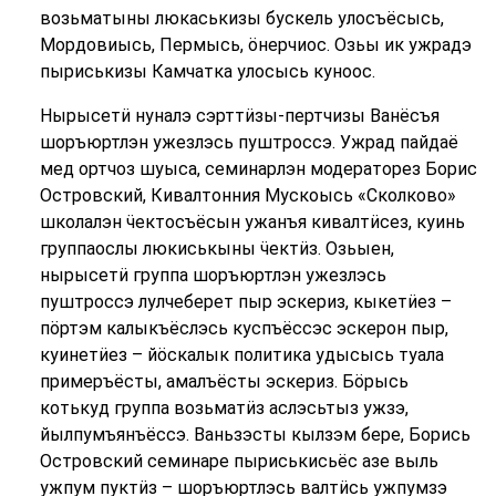
возьматыны люкаськизы бускель улосъёсысь,
Мордовиысь, Пермысь, ӧнерчиос. Озьы ик ужрадэ
пыриськизы Камчатка улосысь куноос.
Нырысетӥ нуналэ сэрттӥзы-пертчизы Ванёсъя
шоръюртлэн ужезлэсь пуштроссэ. Ужрад пайдаё
мед ортчоз шуыса, семинарлэн модераторез Борис
Островский, Кивалтонния Мускоысь «Сколково»
школалэн ӵектосъёсын ужанъя кивалтӥсез, куинь
группаослы люкиськыны ӵектӥз. Озьыен,
нырысетӥ группа шоръюртлэн ужезлэсь
пуштроссэ лулчеберет пыр эскериз, кыкетӥез –
пӧртэм калыкъёслэсь куспъёссэс эскерон пыр,
куинетӥез – йӧскалык политика удысысь туала
примеръёсты, амалъёсты эскериз. Бӧрысь
котькуд группа возьматӥз аслэсьтыз ужзэ,
йылпумъянъёссэ. Ваньзэсты кылзэм бере, Борись
Островский семинаре пыриськисьёс азе выль
ужпум пуктӥз – шоръюртлэсь валтӥсь ужпумзэ