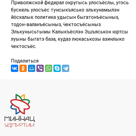
Приволжской федерал округысь улосъёслы, угось
бускель улосъёс тунсыкъясько элькунамылэн
йӧскалык политика удысын быгатонъёсыныз,
тодон-валанъёсыныз, ӵектосъёсыныз.
Элькунысьтымы Калыкъёслэн Эшъяськон юртсы
луыны быгатэ база, кудаз люкаськозы азинлыко
ӵектосъёс.
Поделиться