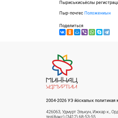
Пыриськисьёслы регистраци
Пыр-почгес
Положениын
Поделиться
2004-2026 УЭ йöскалык политикая 
426063, Удмурт Элькун, Ижкар к., Ор
тел(факс) (3412) 68-53-55