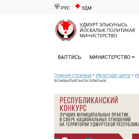
РУС
УДМ
ВАЛТӤСЬ
МИНИСТЕРСТВО
Главная страница
>
Ивортодэт центр
>
И
вожвылъяськон ялӥське