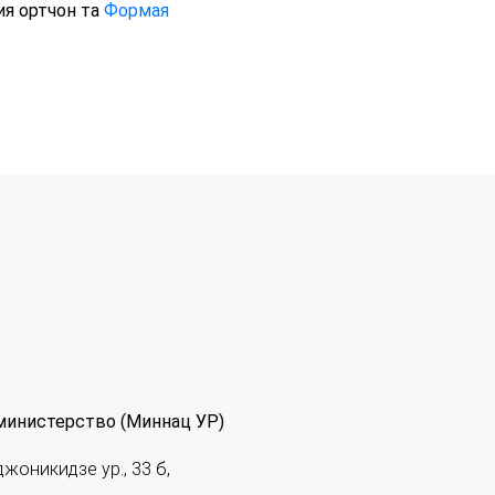
я ортчон та
Формая
министерство (Миннац УР)
джоникидзе ур., 33 б,