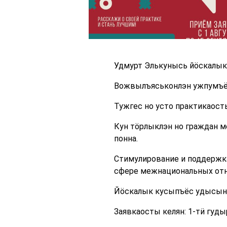
Удмурт Элькунысь йӧскалык
Вожвылъяськонлэн ужпумъё
Тужгес но усто практикаост
Кун тӧрлыклэн но граждан м
понна.
Стимулирование и поддержк
сфере межнациональных от
Йӧскалык кусыпъёс удысын 
Заявкаосты келян: 1-тӥ гуд