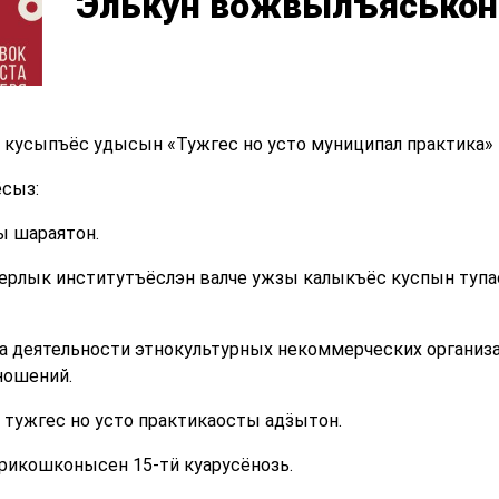
Элькун вожвылъяськон
 кусыпъёс удысын «Тужгес но усто муниципал практика»
сыз:
ы шараятон.
ерлык институтъёслэн валче ужзы калыкъёс куспын тупа
а деятельности этнокультурных некоммерческих организ
ношений.
тужгес но усто практикаосты адӟытон.
ырикошконысен 15-тӥ куарусёнозь.