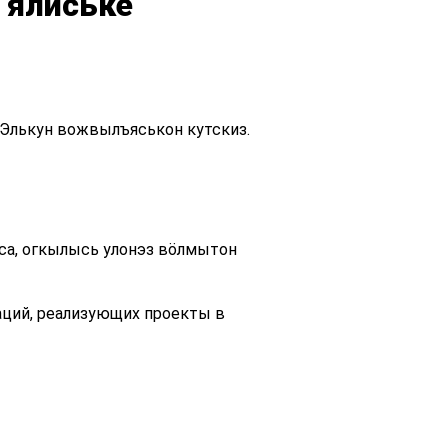
 ялӥське
 Элькун вожвылъяськон кутскиз.
са, огкылысь улонэз вӧлмытон
аций, реализующих проекты в