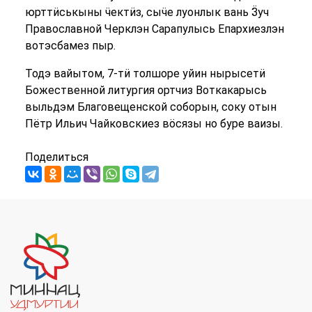
юрттӥськыны ӵектӥз, сыӵе луонлык вань Ӟуч
Православной Черклэн Сарапулысь Епархиезлэн
вотэсбамез пыр.
Тодэ вайытом, 7-тӥ толшоре уйин нырысетӥ
Божественной литургия ортчиз Воткакарысь
выльдэм Благовещенской соборын, соку отын
Пётр Ильич Чайковскиез вӧсязы но буре ваизы.
Поделиться