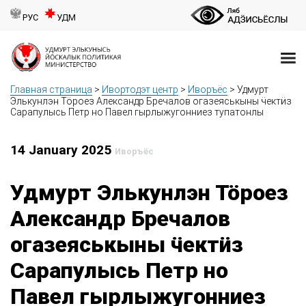
РУС
УДМ
Главная страница
>
Ивортодэт центр
>
Иворъёс
>
Удмурт
Элькунлэн Тӧроез Александр Бречалов огазеяськыны ӵектӥз
Сарапулысь Петр но Павел гырлыжугонниез тупатонлы
14 January 2025
Иворъёс
Удмурт Элькунлэн Тӧроез
Александр Бречалов
огазеяськыны ӵектӥз
Сарапулысь Петр но
Павел гырлыжугонниез