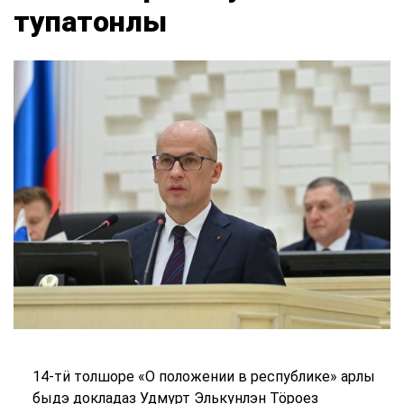
тупатонлы
14-тӥ толшоре «О положении в республике» арлы
быдэ докладаз Удмурт Элькунлэн Тӧроез