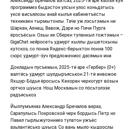
Александр Бречалов ватсаз, 2025-тӥ аре кылъя кун
программез быдэстон улсын улос коньдэтысь
уксё висъялозы анай кылъя кабинетъёсты
техникаен тырмытонлы. Таӵе уж лэсьтэмын ни
Шаркан, Алнаш, Вавож, Дэри но Пичи Пурга
ёросъёсын. Озьы ик Сберен тупанкыл гожтэмын –
GigaChat нейросеть удмурт кыллы дышетскыны
кутскоз, со понна Яндекс-берыктон понна 100
сюрс удмурт-ӟуч предложениос дасямын ини.
Докладын пусъемын, 2025-тӥ аре «Гербер» (0+)
валтӥсь удмурт шулдыръяськон 21-тӥ инвожое
Якшур-Бӧдья ёросысь Кекоран черкогурт вӧзын
ортчоз шуыса. Нош Москваын со пӧсьтолэзе
радъяськоз.
Йылпумъяназ Александр Бречалов вераз,
Сарапулысь Покровской черк бордысь Петр но
Павел гырлыжугонниез тупатон ужъёс
азьлантӥсько шуыса. Со вань мыло-кыдоослы