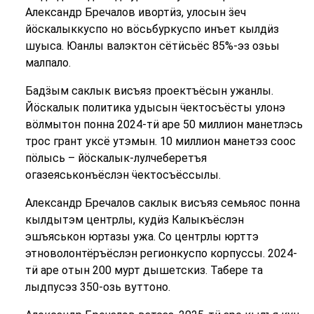
Александр Бречалов ивортӥз, улосын ӟеч
йӧскалыккуспо но вӧсьбуркуспо инъет кылдӥз
шуыса. Юанлы валэктон сётӥсьёс 85%-эз озьы
малпало.
Бадӟым саклык висъяз проектъёсын ужанлы.
Йӧскалык политика удысын ӵектосъёсты улонэ
вӧлмытон понна 2024-тӥ аре 50 миллион манетлэсь
трос грант уксё утэмын. 10 миллион манетэз соос
пӧлысь – йӧскалык-лулчеберетъя
огазеяськонъёслэн ӵектосъёссылы.
Александр Бречалов саклык висъяз семьяос понна
кылдытэм центрлы, кудӥз Калыкъёслэн
эшъяськон юртазы ужа. Со центрлы юрттэ
этноволонтёръёслэн регионкуспо корпуссы. 2024-
тӥ аре отын 200 мурт дышетскиз. Табере та
лыдпусэз 350-озь вуттоно.