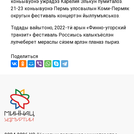
коньывуонэ ужрадэз Карелия Элькун пумиталоз.
21-23 коньывуонэ Пермь улосвылын Коми-Пермяк
округын фестиваль концертэн йылпумъяськоз.
Тодады вайытоно, 2022-тӥ арын «Финно-угорский
транзит» фестиваль Россиысь калыкъёслэн
лулчеберет мераслы сӥзем арлэн планаз пыриз.
Поделиться