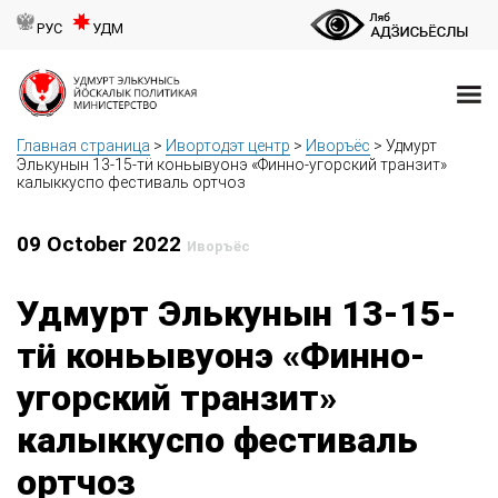
РУС
УДМ
Главная страница
>
Ивортодэт центр
>
Иворъёс
>
Удмурт
Элькунын 13-15-тӥ коньывуонэ «Финно-угорский транзит»
калыккуспо фестиваль ортчоз
09 October 2022
Иворъёс
Удмурт Элькунын 13-15-
тӥ коньывуонэ «Финно-
угорский транзит»
калыккуспо фестиваль
ортчоз