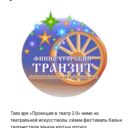
Таяз аре «Проекция в театр 2.0» нимо но
театральной искусстволы сӥзем фестиваль Калык
творчествоя элькун юртын ортчоз.