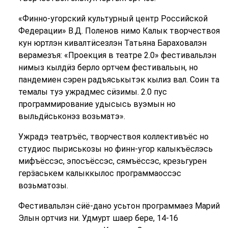
«Финно-угорский культурный центр Российской
Федерации» В.Д. Поленов нимо Калык творчествоя
кун юртлэн кивалтӥсезлэн Татьяна Бараховалэн
верамезъя: «Проекция в театре 2.0» фестивальлэн
нимыз кылдӥз берло ортчем фестивальын, но
пандемиен сэрен радъяськытэк кылиз вал. Соин та
темалы туэ ужрадмес сӥзимы. 2.0 пус
программирование удысысь вуэмын но
выльдӥськонэз возьматэ».
Ужрадэ театръёс, творчествоя коллективъёс но
студиос пыриськозы но финн-угор калыкъёслэсь
мифъёссэс, эпосъёссэс, сямъёссэс, крезьгурен
герӟаськем калыккылос программаоссэс
возьматозы.
Фестивальлэн сӥё-дано усьтон программаез Марий
Элын ортчиз ни. Удмурт шаер бере, 14-16