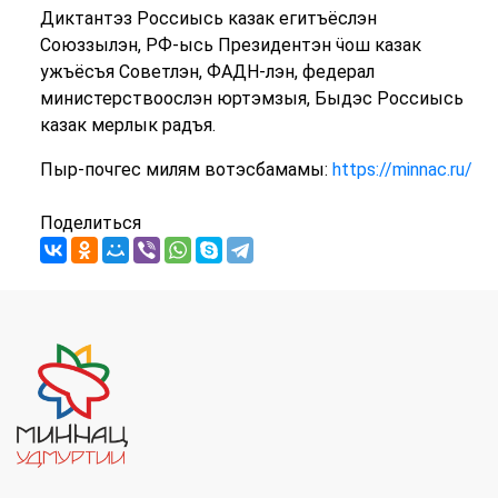
Диктантэз Россиысь казак егитъёслэн
Союзз
ылэн, РФ-ысь Президентэн ӵош казак
ужъёсъя Советлэн, ФАДН-лэн, федерал
министерствоослэн юртэмзыя, Быдэс Россиысь
казак мерлык радъя.
Пыр-почгес милям вотэсбамамы:
https://minnac.ru/
Поделиться