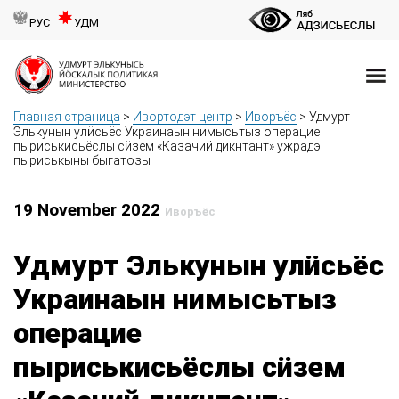
РУС
УДМ
Главная страница
>
Ивортодэт центр
>
Иворъёс
>
Удмурт
Элькунын улӥсьёс Украинаын нимысьтыз операцие
пыриськисьёслы сӥзем «Казачий дикнтант» ужрадэ
пыриськыны быгатозы
19 November 2022
Иворъёс
Удмурт Элькунын улӥсьёс
Украинаын нимысьтыз
операцие
пыриськисьёслы сӥзем