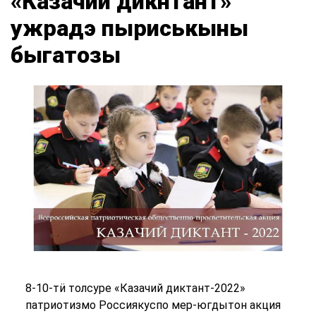
«Казачий дикнтант»
ужрадэ пыриськыны
быгатозы
8-10-тӥ толсуре «Казачий диктант-2022»
патриотизмо Россиякуспо мер-югдытон акция