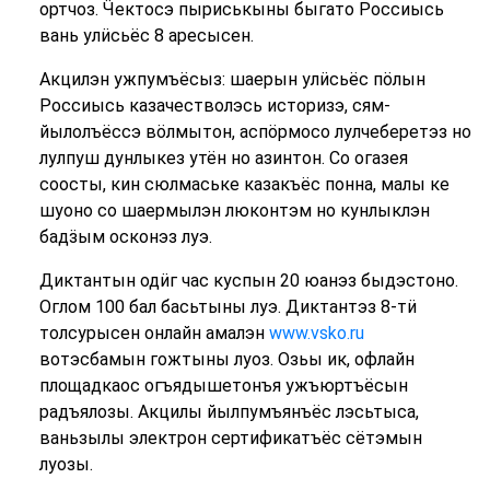
ортчоз. Ӵектосэ пыриськыны быгато Россиысь
вань улӥсьёс 8 аресысен.
Акцилэн ужпумъёсыз: шаерын улӥсьёс пӧлын
Россиысь казачестволэсь историзэ, сям-
йылолъёссэ вӧлмытон, аспӧрмосо лулчеберетэз но
лулпуш дунлыкез утён но азинтон. Со огазея
соосты, кин сюлмаське казакъёс понна, малы ке
шуоно со шаермылэн люконтэм но кунлыклэн
бадӟым осконэз луэ.
Диктантын одӥг час куспын 20 юанэз быдэстоно.
Оглом 100 бал басьтыны луэ. Диктантэз 8-тӥ
толсурысен онлайн амалэн
www.vsko.ru
вотэсбамын гожтыны луоз. Озьы ик, офлайн
площадкаос огъядышетонъя ужъюртъёсын
радъялозы. Акцилы йылпумъянъёс лэсьтыса,
ваньзылы электрон сертификатъёс сётэмын
луозы.