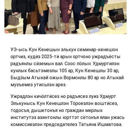
УЭ-ысь Кун Кенешын элькун семинар-кенешон
ортчиз, кудӥз 2025-тӥ арын ортчоно ужрадъёсты
радъянлы сӥземын вал. Соос пӧлын: Удмуртилэн
кунлык басьтэмезлы 105 ар, Кун Кенешлы 30 ар,
Быдӟым Атыкай ожын Вормонлы 80 ар но Атыкай
музъемез утисьлэн арез.
Ужрадлэн кичӧлтӥсез но радъясез луиз Удмурт
Элькунысь Кун Кенешлэн Тӧроезлэн воштӥсез,
тодосъя, дышетонъя но граждан мерлык
институтэз азинтонлы юрттэт сётонъя ялан ужась
комиссиезлэн председателез Татьяна Ишматова.