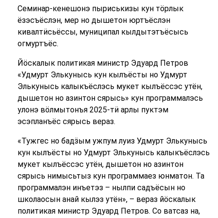
Семинар-кенешонэ пыриськизы кун тӧрлык
ёзэсъёслэн, мер но дышетон юртъёслэн
кивалтӥсьёссы, муниципал кылдытэтъёсысь
огмуртъёс.
Йӧскалык политикая министр Эдуард Петров
«Удмурт Элькунысь кун кылъёсты но Удмурт
Элькунысь калыкъёслэсь мукет кылъёссэс утён,
дышетон но азинтон сярысь» кун программалэсь
улонэ вӧлмытонъя 2025-тӥ арлы пуктэм
эсэпланъёс сярысь вераз.
«Тужгес но бадӟым ужпум луиз Удмурт Элькунысь
кун кылъёсты но Удмурт Элькунысь калыкъёслэсь
мукет кылъёссэс утён, дышетон но азинтон
сярысь нимысьтыз кун программаез юнматон. Та
программалэн инъетэз – нылпи садъёсын но
школаосын анай кылэз утён», – вераз йӧскалык
политикая министр Эдуард Петров. Со ватсаз на,