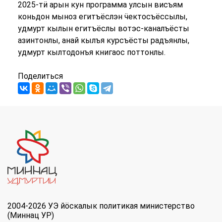
2025-тӥ арын кун программа улсын висъям
коньдон мыноз егитъёслэн ӵектосъёссылы,
удмурт кылын егитъёслы вотэс-каналъёсты
азинтонлы, анай кылъя курсъёсты радъянлы,
удмурт кылтодонъя книгаос поттонлы.
Поделиться
2004-2026 УЭ йöскалык политикая министерство
(Миннац УР)