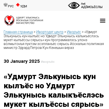
РУС
УДМ
Главная страница
>
Ивортодэт центр
>
Иворъёс
>
«Удмурт
Элькунысь кун кылъёс но Удмурт Элькунысь калыкъёслэсь
мукет кылъёссы сярысь» кун программалэсь улонэ
вӧлмытонъя пуктэм эсэпланъёс сярысь йӧскалык политикая
министр Эдуард Петров Кун Кенешын вераз
30 January 2025
Иворъёс
«Удмурт Элькунысь кун
кылъёс но Удмурт
Элькунысь калыкъёслэсь
мукет кылъёссы сярысь»