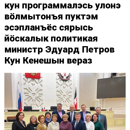
кун программалэсь улонэ
вӧлмытонъя пуктэм
эсэпланъёс сярысь
йӧскалык политикая
министр Эдуард Петров
Кун Кенешын вераз