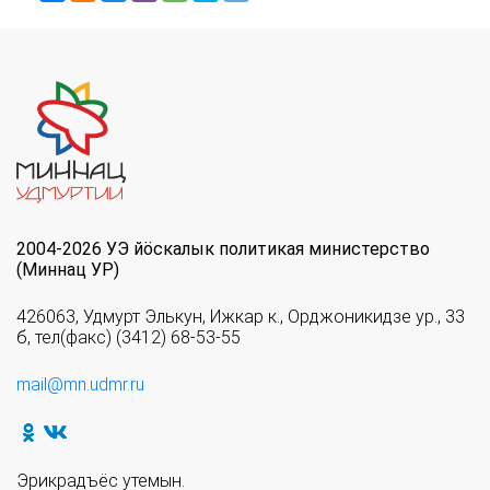
2004-2026 УЭ йöскалык политикая министерство
(Миннац УР)
426063, Удмурт Элькун, Ижкар к., Орджоникидзе ур., 33
б, тел(факс) (3412) 68-53-55
mail@mn.udmr.ru
Эрикрадъёс утемын.