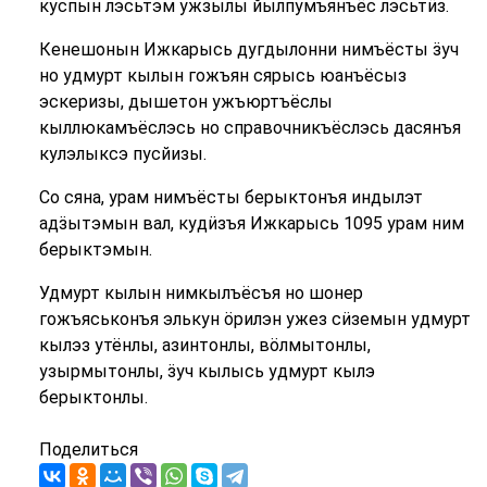
куспын лэсьтэм ужзылы йылпумъянъёс лэсьтӥз.
Кенешонын Ижкарысь дугдылонни нимъёсты ӟуч
но удмурт кылын гожъян сярысь юанъёсыз
эскеризы, дышетон ужъюртъёслы
кыллюкамъёслэсь но справочникъёслэсь дасянъя
кулэлыксэ пусйизы.
Со сяна, урам нимъёсты берыктонъя индылэт
адӟытэмын вал, кудӥзъя Ижкарысь 1095 урам ним
берыктэмын.
Удмурт кылын нимкылъёсъя но шонер
гожъяськонъя элькун ӧрилэн ужез сӥземын удмурт
кылэз утёнлы, азинтонлы, вӧлмытонлы,
узырмытонлы, ӟуч кылысь удмурт кылэ
берыктонлы.
Поделиться