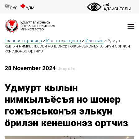
РУС
УДМ
Главная страница
>
Ивортодэт центр
>
Иворъёс
>
Удмурт
кылын нимкылъёсъя но шонер гожъяськонъя элькун ӧрилэн
кенешонэз ортчиз
28 November 2024
Иворъёс
Удмурт кылын
нимкылъёсъя но шонер
гожъяськонъя элькун
ӧрилэн кенешонэз ортчиз