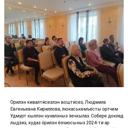
Ӧрилэн кивалтӥсезлэн воштӥсез, Людмила
Евгеньевна Кириллова, люкаськемъёсты ортчем
Удмурт кыллэн нуналэныз ӟечкылаз. Собере доклад
лыдӟиз, кудаз ӧрилэн ёзчиосыныз 2024-тӥ ар