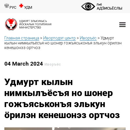
РУС
УДМ
Главная страница
>
Ивортодэт центр
>
Иворъёс
>
Удмурт
кылын нимкылъёсъя но шонер гожъяськонъя элькун ӧрилэн
кенешонэз ортчоз
04 March 2024
Иворъёс
Удмурт кылын
нимкылъёсъя но шонер
гожъяськонъя элькун
ӧрилэн кенешонэз ортчоз