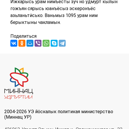
Ижкарысь урам нимъёсты ӟуч но удмурт кылын
гожъян сярысь юанъёсыз эскеронъёс
азьланьтӥсько. Ваньмыз 1095 урам ним
берыктыны чакламын.
Поделиться
2004-2026 УЭ йöскалык политикая министерство
(Миннац УР)