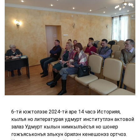
6-тӥ южтолэзе 2024-тӥ аре 14 часэ Историяя,
кылъя но литературая удмурт институтлэн актовой
залаз Удмурт кылын нимкылъёсъя но шонер
гожъяськонъя элькун ӧрилэн кенешонэз ортчоз.