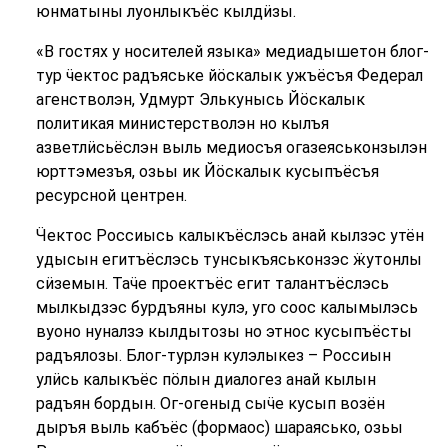
юнматыны луонлыкъёс кылдӥзы.
«В гостях у носителей языка» медиадышетон блог-
тур ӵектос радъяське йӧскалык ужъёсъя Федерал
агенстволэн, Удмурт Элькунысь Йӧскалык
политикая министерстволэн но кылъя
азветлӥсьёслэн выль медиосъя огазеяськонзылэн
юрттэмезъя, озьы ик Йӧскалык кусыпъёсъя
ресурсной центрен.
Ӵектос Россиысь калыкъёслэсь анай кылзэс утён
удысын егитъёслэсь тунсыкъяськонзэс ӝутонлы
сӥземын. Таӵе проектъёс егит талантъёслэсь
мылкыдзэс бурдъяны кулэ, уго соос калымылэсь
вуоно нуналзэ кылдытозы но этнос кусыпъёсты
радъялозы. Блог-турлэн кулэлыкез – Россиын
улӥсь калыкъёс пӧлын диалогез анай кылын
радъян бордын. Ог-огеныд сыӵе кусып возён
дыръя выль кабъёс (формаос) шараясько, озьы