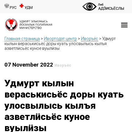
РУС
УДМ
Главная страница
>
Ивортодэт центр
>
Иворъёс
>
Удмурт
кылын вераськисьёс доры куать улосвылысь кылъя
азветлӥсьёс куное вуылӥзы
07 November 2022
Иворъёс
Удмурт кылын
вераськисьёс доры куать
улосвылысь кылъя
азветлӥсьёс куное
вуылӥзы