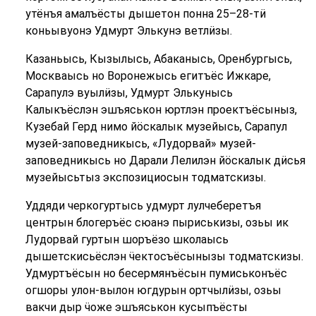
утёнъя амалъёсты дышетон понна 25–28-тӥ
коньывуонэ Удмурт Элькунэ ветлӥзы.
Казаньысь, Кызылысь, Абаканысь, Оренбургысь,
Москваысь но Воронежысь егитъёс Ижкаре,
Сарапулэ вуылӥзы, Удмурт Элькунысь
Калыкъёслэн эшъяськон юртлэн проектъёсыныз,
Кузебай Герд нимо йӧскалык музейысь, Сарапул
музей-заповедникысь, «Лудорвай» музей-
заповедникысь но Дарали Лелилэн йӧскалык дӥсья
музейысьтыз экспозициосын тодматскизы.
Уддяди черкогуртысь удмурт лулчеберетъя
центрын блогеръёс сюанэ пыриськизы, озьы ик
Лудорвай гуртын шоръёзо школаысь
дышетскисьёслэн ӵектосъёсынызы тодматскизы.
Удмуртъёсын но бесермянъёсын пумиськонъёс
огшоры улон-вылон югдурын ортчылӥзы, озьы
вакчи дыр ӵоже эшъяськон кусыпъёсты