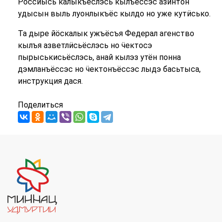
Россиысь калыкъёслэсь кылъёссэс азинтон
удысын выль луонлыкъёс кылдо но уже кутӥсько.
Та дыре йӧскалык ужъёсъя Федерал агенство
кылъя азветлӥсьёслэсь но ӵектосэ
пырыськисьёслэсь, анай кылэз утён понна
дэмланъёссэс но ӵектонъёссэс лыдэ басьтыса,
инструкция дася.
Поделиться