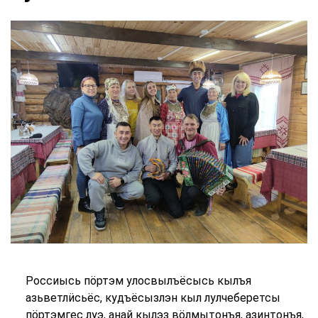
Россиысь пӧртэм улосвылъёсысь кылъя
азьветлӥсьёс, кудъёсызлэн кыл лулчеберетсы
пӧртэмгес луэ, анай кылэз вӧлмытонъя, азинтонъя,