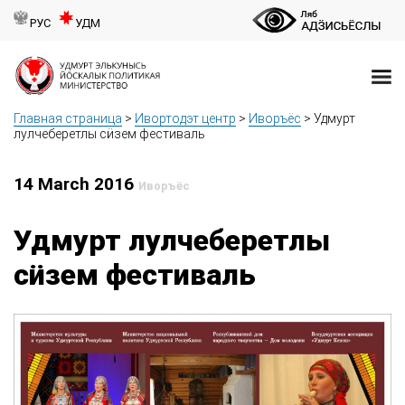
РУС
УДМ
Главная страница
>
Ивортодэт центр
>
Иворъёс
>
Удмурт
лулчеберетлы сӥзем фестиваль
14 March 2016
Иворъёс
Удмурт лулчеберетлы
сӥзем фестиваль