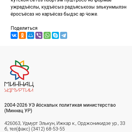
ужрадъёслы, кудъёсыз радъяськозы элькунмылэн
ёросъёсаз но каръёсаз быдэс ар ӵоже.
Поделиться
2004-2026 УЭ йöскалык политикая министерство
(Миннац УР)
426063, Удмурт Элькун, Ижкар к., Орджоникидзе ур., 33
б, тел(факс) (3412) 68-53-55