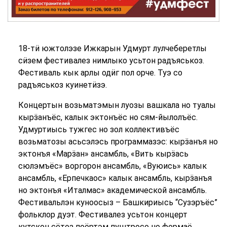
18-тӥ южтолэзе Ижкарын Удмурт лулчеберетлы
сӥзем фестивалез нимлыко усьтон радъяськоз.
Фестиваль кык арлы одӥг пол орче. Туэ со
радъяськоз куинетӥзэ.
Концертын возьматэмын луозы вашкала но туалы
кырӟанъёс, калык эктонъёс но сям-йылолъёс.
Удмуртиысь тужгес но зол коллективъёс
возьматозы асьсэлэсь программазэс: кырӟанъя но
эктонъя «Марӟан» ансамбль, «Вить кырӟась
сюлэмъёс» воргорон ансамбль, «Вуюись» калык
ансамбль, «Ерпечкаос» калык ансамбль, кырӟанъя
но эктонъя «Италмас» академической ансамбль.
Фестивальлэн куноосыз – Башкириысь “Сузэръёс”
фольклор дуэт. Фестивалез усьтон концерт
кутскон сётоз поӧртэм пуштросо но формаё