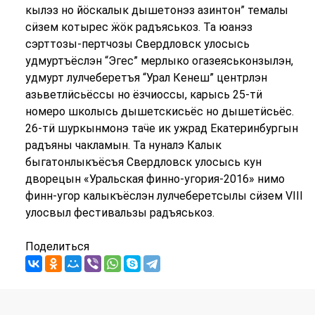
кылэз но йӧскалык дышетонэз азинтон” темалы
сӥзем котырес ӝӧк радъяськоз. Та юанэз
сэрттозы-пертчозы Свердловск улосысь
удмуртъёслэн “Эгес” мерлыко огазеяськонзылэн,
удмурт лулчеберетъя “Урал Кенеш” центрлэн
азьветлӥсьёссы но ёзчиоссы, карысь 25-тӥ
номеро школысь дышетскисьёс но дышетӥсьёс.
26-тӥ шуркынмонэ таӵе ик ужрад Екатеринбургын
радъяны чакламын. Та нуналэ Калык
быгатонлыкъёсъя Свердловск улосысь кун
дворецын «Уральская финно-угория-2016» нимо
финн-угор калыкъёслэн лулчеберетсылы сӥзем VIII
улосвыл фестивальзы радъяськоз.
Поделиться