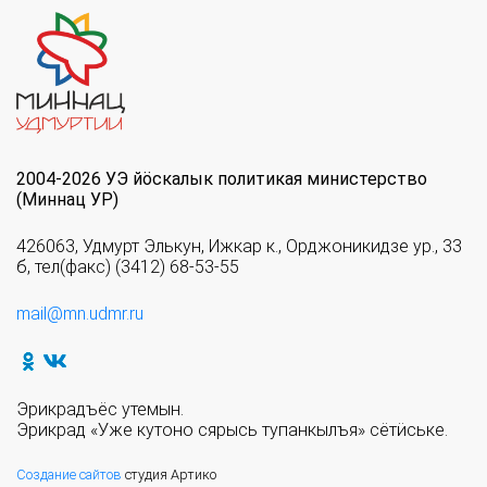
2004-2026 УЭ йöскалык политикая министерство
(Миннац УР)
426063, Удмурт Элькун, Ижкар к., Орджоникидзе ур., 33
б, тел(факс) (3412) 68-53-55
mail@mn.udmr.ru
Эрикрадъёс утемын.
Эрикрад «Уже кутоно сярысь тупанкылъя» сётӥське.
Создание сайтов
студия Артико