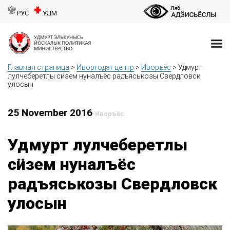
РУС
УДМ
Главная страница
>
Ивортодэт центр
>
Иворъёс
>
Удмурт
лулчеберетлы сӥзем нуналъёс радъяськозы Свердловск
улосын
25 November 2016
Иворъёс
Удмурт лулчеберетлы
сӥзем нуналъёс
радъяськозы Свердловск
улосын