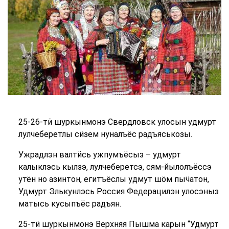
25-26-тӥ шуркынмонэ Свердловск улосын удмурт
лулчеберетлы сӥзем нуналъёс радъяськозы.
Ужрадлэн валтӥсь ужпумъёсыз – удмурт
калыклэсь кылзэ, лулчеберетсэ, сям-йылолъёссэ
утён но азинтон, егитъёслы удмут шӧм пыӵатон,
Удмурт Элькунлэсь Россия Федерацилэн улосэныз
матысь кусыпъёс радъян.
25-тӥ шуркынмонэ Верхняя Пышма карын “Удмурт