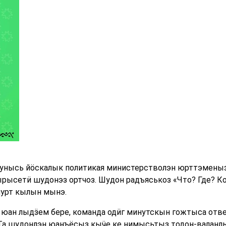
кунысь йӧскалык политикая министерстволэн юрттэменыз
ырысетӥ шудонэз ортчоз. Шудон радъяськоз «Что? Где? К
урт кылын мынэ.
юан лыдӟем бере, команда одӥг минутскын гожтыса ответ
. Та шудонлэн юанъёсыз кыӵе ке нимысьтыз тодон-валанлы