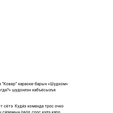
 “Ковер” караоке-барын «Шудком»
огда?» шудонлэн кабъёсызъя.
 сётэ. Кудӥз команда трос очко
 сӥземын ӧвӧл, соос кулэ каро