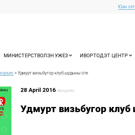
Юан сё
МИНИСТЕРСТВОЛЭН УЖЕЗ
ИВОРТОДЭТ ЦЕНТР
воръёс
>
Удмурт визьбугор клуб шудыны ӧте
28 April 2016
Иворъёс
Удмурт визьбугор клуб