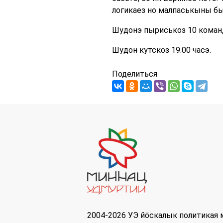
логикаез но малпаськыны бы
Шудонэ пыриськоз 10 команд
Шудон кутскоз 19.00 часэ.
Поделиться
2004-2026 УЭ йöскалык политикая 