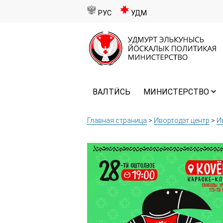
РУС
УДМ
ВАЛТӤСЬ
МИНИСТЕРСТВО
Главная страница
>
Ивортодэт центр
>
И