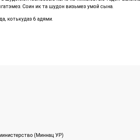
гатэмез. Соин ик та шудон визьмез умой сына.
а, котькудаз 6 адями.
министерство (Миннац УР)