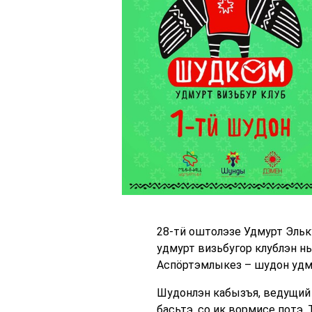
28-тӥ оштолэзе Удмурт Эль
удмурт визьбугор клублэн н
Аспӧртэмлыкез – шудон удм
Шудонлэн кабызъя, ведущий 
басьтэ, со ик вормисе потэ