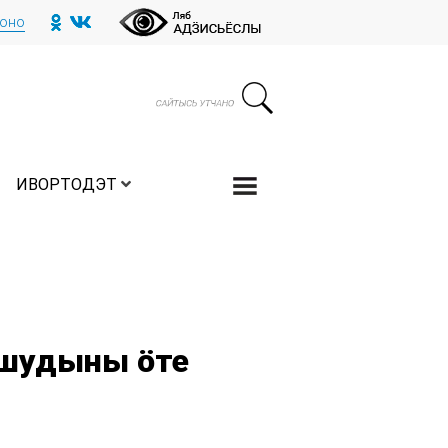
тоно
ИВОРТОДЭТ
 шудыны ӧте