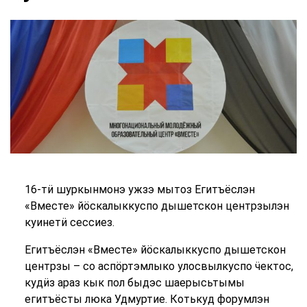
16-тӥ шуркынмонэ ужзэ мытоз Егитъёслэн
«Вместе» йӧскалыккуспо дышетскон центрзылэн
куинетӥ сессиез.
Егитъёслэн «Вместе» йӧскалыккуспо дышетскон
центрзы – со аспӧртэмлыко улосвылкуспо ӵектос,
кудӥз араз кык пол быдэс шаерысьтымы
егитъёсты люка Удмуртие. Котькуд форумлэн