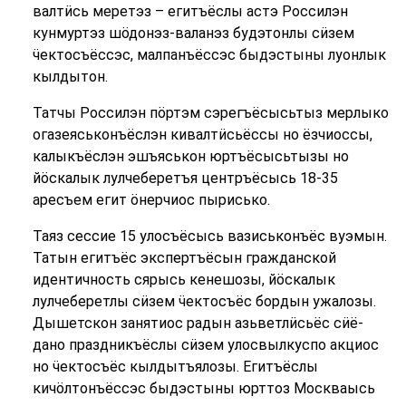
валтӥсь меретэз – егитъёслы астэ Россилэн
кунмуртэз шӧдонэз-валанэз будэтонлы сӥзем
ӵектосъёссэс, малпанъёссэс быдэстыны луонлык
кылдытон.
Татчы Россилэн пӧртэм сэрегъёсысьтыз мерлыко
огазеяськонъёслэн кивалтӥсьёссы но ёзчиоссы,
калыкъёслэн эшъяськон юртъёсысьтызы но
йӧскалык лулчеберетъя центръёсысь 18-35
аресъем егит ӧнерчиос пырисько.
Таяз сессие 15 улосъёсысь вазиськонъёс вуэмын.
Татын егитъёс экспертъёсын гражданской
идентичность сярысь кенешозы, йӧскалык
лулчеберетлы сӥзем ӵектосъёс бордын ужалозы.
Дышетскон занятиос радын азьветлӥсьёс сӥё-
дано праздникъёслы сӥзем улосвылкуспо акциос
но ӵектосъёс кылдытъялозы. Егитъёслы
кичӧлтонъёссэс быдэстыны юрттоз Москваысь