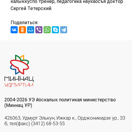
калыккуспо тренер, педагогика наукаосъя доктор
Сергей Тетерский.
Поделиться
2004-2026 УЭ йöскалык политикая министерство
(Миннац УР)
426063, Удмурт Элькун, Ижкар к., Орджоникидзе ур., 33
б, тел(факс) (3412) 68-53-55