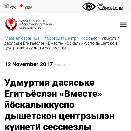
РУС
УДМ
Главная страница
>
Ивортодэт центр
>
Иворъёс
>
Удмуртия
дасяське Егитъёслэн «Вместе» йӧскалыккуспо дышетскон
центрзылэн куинетӥ сессиезлы
12 November 2017
Иворъёс
Удмуртия дасяське
Егитъёслэн «Вместе»
йӧскалыккуспо
дышетскон центрзылэн
куинетӥ сессиезлы