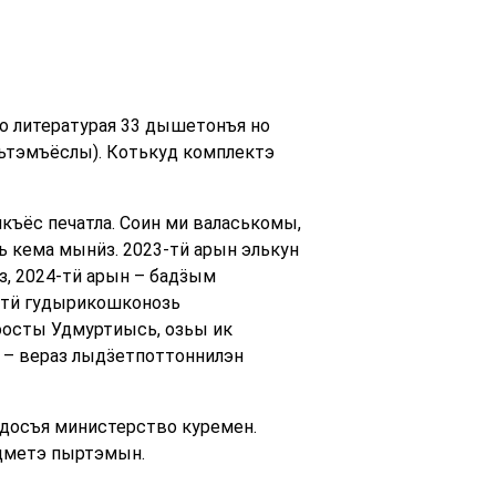
о литературая 33 дышетонъя но
ьтэмъёслы). Котькуд комплектэ
ъёс печатла. Соин ми валаськомы,
ь кема мынӥз. 2023-тӥ арын элькун
з, 2024-тӥ арын – бадӟым
-тӥ гудырикошконозь
оосты Удмуртиысь, озьы ик
 – вераз лыдӟетпоттоннилэн
досъя министерство куремен.
дметэ пыртэмын.