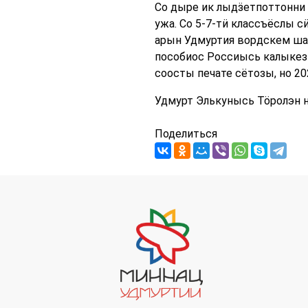
Со дыре ик лыдӟетпоттонни
ужа. Со 5-7-тӥ классъёслы 
арын Удмуртия вордскем ша
пособиос Россиысь калыкез
соосты печате сётозы, но 
Удмурт Элькунысь Тӧролэн н
Поделиться