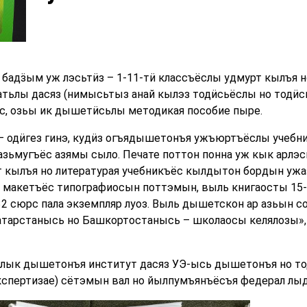
бадӟым уж лэсьтӥз – 1-11-тӥ классъёслы удмурт кылъя н
атьлы дасяз (нимысьтыз анай кылэз тодӥсьёслы но тодӥс
ос, озьы ик дышетӥсьлы методикая пособие пыре.
одӥгез гинэ, кудӥз огъядышетонъя ужъюртъёслы учебник
зьмугъёс азямы сыло. Печате поттон понна уж кык арлэс
т кылъя но литературая учебникъёс кылдытон бордын ужа
ь макетъёс типографиосын поттэмын, выль книгаосты 15
2 сюрс пала экземпляр луоз. Выль дышетскон ар азьын с
атарстанысь но Башкортостанысь – школаосы келялозы»,
лык дышетонъя институт дасяз УЭ-ысь дышетонъя но то
кспертизае) сётэмын вал но йылпумъянъёсъя федерал лы