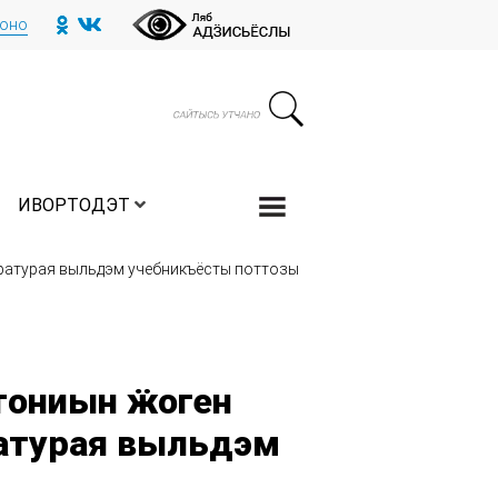
тоно
ИВОРТОДЭТ
ературая выльдэм учебникъёсты поттозы
тониын ӝоген
атурая выльдэм