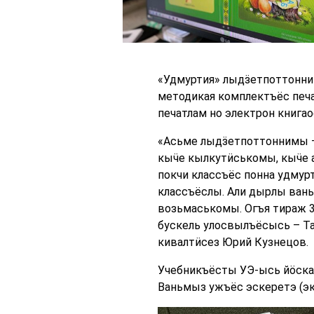
«Удмуртия» лыдӟетпоттонни 
методикая комплектъёс печ
печатлам но электрон книга
«Асьме лыдӟетпоттоннимы – 
кыӵе кылкутӥськомы, кыӵе а
покчи классъёс понна удмур
классъёслы. Али дырлы ван
возьмаськомы. Огъя тираж 3
бускель улосвылъёсысь – Т
кивалтӥсез Юрий Кузнецов.
Учебникъёсты УЭ-ысь йӧска
Ваньмыз ужъёс эскеретэ (э