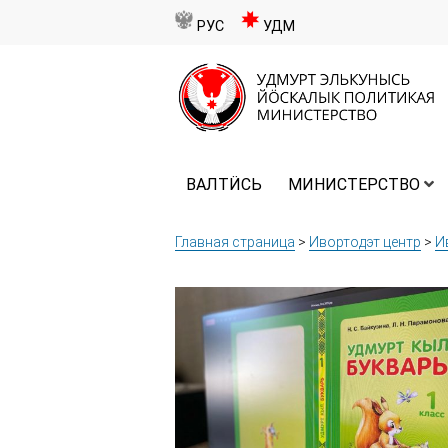
РУС
УДМ
ВАЛТӤСЬ
МИНИСТЕРСТВО
Главная страница
>
Ивортодэт центр
>
И