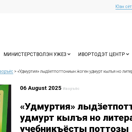
Юан сё
МИНИСТЕРСТВОЛЭН УЖЕЗ
ИВОРТОДЭТ ЦЕНТР
воръёс
>
«Удмуртия» лыдӟетпоттониын ӝоген удмурт кылъя но лит
06 August 2025
Иворъёс
«Удмуртия» лыдӟетпот
удмурт кылъя но литер
учебникъёсты поттозы