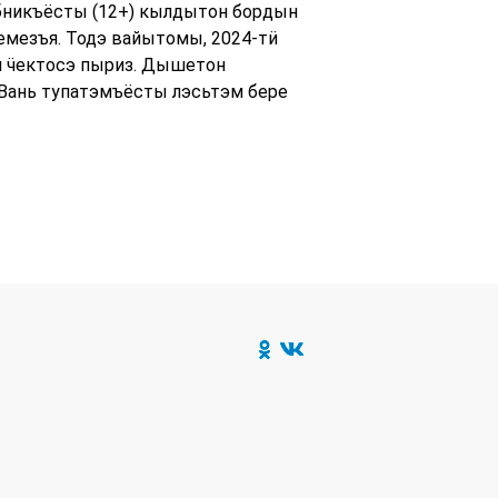
ебникъёсты (12+) кылдытон бордын
емезъя. Тодэ вайытомы, 2024-тӥ
й ӵектосэ пыриз. Дышетон
Вань тупатэмъёсты лэсьтэм бере