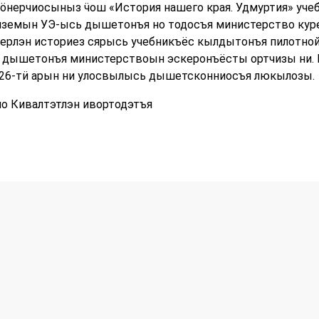
 ӧнерчиосыныз ӵош «История нашего края. Удмуртия» уч
сӥземын УЭ-ысь дышетонъя но тодосъя министерство кур
ерлэн историез сярысь учебникъёс кылдытонъя пилотно
 дышетонъя министерствоын эскеронъёсты ортчизы ни. 
2026-тӥ арын ни улосвылысь дышетсконниосъя люкылозы.
о Кивалтэтлэн ивортодэтъя