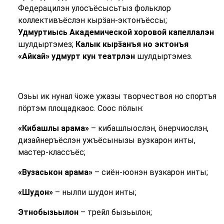
Федерацилэн улосъёсысьтыз фольклор
коллективъёслэн кырӟан-эктонъёссы;
Удмуртиысь Академической хоровой капеллалэн
шулдыртэмез;
Калык кырӟанъя но эктонъя
«Айкай» удмурт кун театрлэн
шулдыртэмез.
Озьы ик нунал ӵоже ужазы творчествоя но спортъя
пӧртэм площадкаос. Соос пӧлын:
«Кибашлы арама»
– кибашлыослэн, ӧнерчиослэн,
дизайнеръёслэн ужъёсынызы вузкарон инты,
мастер-классъёс;
«Вузаськон арама»
– сиён-юонэн вузкарон инты;
«Шудон»
– нылпи шудон инты;
Этнобызьылон
– трейл бызьылон;