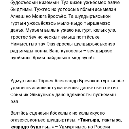
будосъёсын киземын. Туэ кизён ужъёсмес валче
быдтӥмы. Тужгес но устоосыз пӧлын асьмелэн
Алнаш но Можга ёросъёс. Та шулдыръяськон
гуртын ужасьёслэсь мыло-кыдо тыршемзэс
данъя. Музъем вылын ужало ке, гурт, калык улэ,
тросгес ӟеч но ческыт емыш поттӥське.
Нимысьтыз тау Глаз ёрослы шулдыръяськонэз
радъямды понна. Вань куноослы – ӟеч дырзэс
пусйыны. Армы пайдалыко мед луоз!».
Удмуртилэн Тӧроез Александр Бречалов гурт возёс
удысысь азинлыко ужасьёслы данъетъёс сётӥз.
Озьы ик Элькунысь дано адямиосты пусъемын
вал.
Валтӥсь сценаын йӧскалык но калыккуспо
огазеяськонъёс шулдыртӥзы:
«Тангыра, тангыра,
куарадэ будэты…»
– Удмуртиысь но Россия