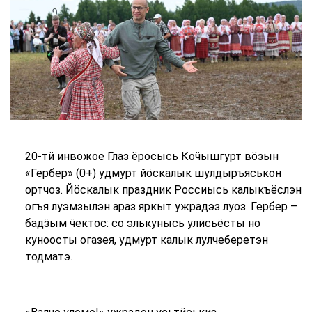
20-тӥ инвожое Глаз ёросысь Коӵышгурт вӧзын
«Гербер» (0+) удмурт йӧскалык шулдыръяськон
ортчоз. Йӧскалык праздник Россиысь калыкъёслэн
огъя луэмзылэн араз яркыт ужрадэз луоз. Гербер –
бадӟым ӵектос: со элькунысь улӥсьёсты но
куноосты огазея, удмурт калык лулчеберетэн
тодматэ.