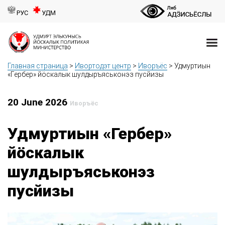
РУС
УДМ
Главная страница
>
Ивортодэт центр
>
Иворъёс
>
Удмуртиын
«Гербер» йӧскалык шулдыръяськонэз пусйизы
20 June 2026
Иворъёс
Удмуртиын «Гербер»
йӧскалык
шулдыръяськонэз
пусйизы