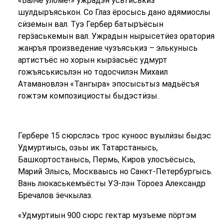
«Валче уломе!» ужрадэн усьтӥськиз
шулдыръяськон. Со Глаз ёросысь дано адямиослы
сӥземын вал. Туэ Гербер батыръёсын
герӟаськемын вал. Ужрадын нырысетӥез оратория
жанръя произведение чузъяськиз – элькунысь
артистъёс но хорын кырӟасьёс удмурт
гожъяськисьлэн но тодосчилэн Михаил
Атамановлэн «Тангыра» эпосысьтыз мадьёсъя
гожтэм композициосты быдэстӥзы.
Гербере 15 сюрслэсь трос куноос вуылӥзы быдэс
Удмуртиысь, озьы ик Татарстанысь,
Башкортостанысь, Пермь, Киров улосъёсысь,
Марий Элысь, Москваысь но Санкт-Петербургысь.
Вань люкаськемъёсты УЭ-лэн Тӧроез Александр
Бречалов ӟечкылаз.
«Удмуртиын 900 сюрс гектар музъеме пӧртэм