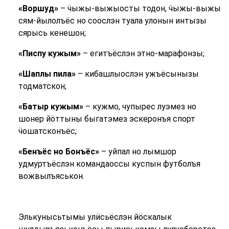
«Воршуд»
– ӵыжы-выжыосты тодон, ӵыжы-выжы
сям-йылолъёс но соослэн туала улонын интызы
сярысь кенешон;
«Писпу кужым»
– егитъёслэн этно-марафонзы;
«Шаплы пила»
– кибашлыослэн ужъёсынызы
тодматскон;
«Батыр кужым»
– кужмо, чупырес луэмез но
шонер йӧттыны быгатэмез эскеронъя спорт
ӵошатсконъёс;
«
Бенъёс но Бонъёс»
– уйпал но лымшор
удмуртъёслэн командаоссы куспын футболъя
вожвылъяськон.
Элькунысьтымы улӥсьёслэн йӧскалык