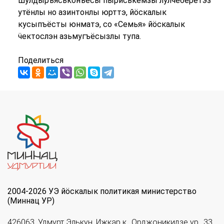
шулдыръяськонъёсы пыриськемзы лулчеберетэз
утёнлы но азинтонлы юрттэ, йӧскалык
кусыпъёсты юнматэ, со «Семья» йӧскалык
ӵектослэн азьмугъёсызлы тупа.
Поделиться
2004-2026 УЭ йöскалык политикая министерство
(Миннац УР)
426063, Удмурт Элькун, Ижкар к., Орджоникидзе ур., 33