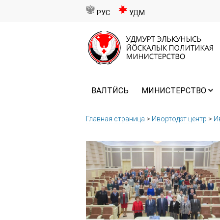
РУС
УДМ
ВАЛТӤСЬ
МИНИСТЕРСТВО
Главная страница
>
Ивортодэт центр
>
И