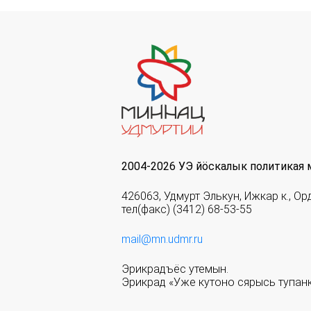
2004-2026 УЭ йöскалык политикая 
426063, Удмурт Элькун, Ижкар к., Ор
тел(факс) (3412) 68-53-55
mail@mn.udmr.ru
Эрикрадъёс утемын.
Эрикрад «Уже кутоно сярысь тупанк