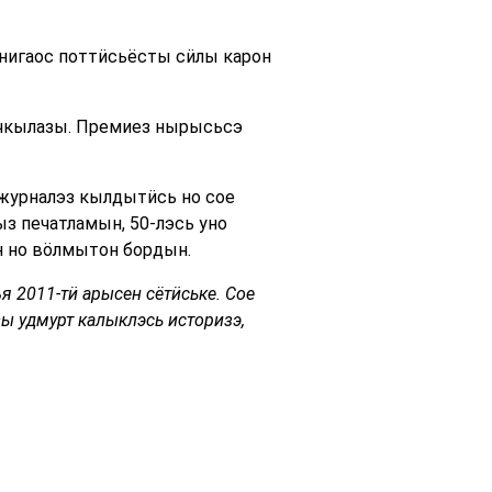
нигаос поттӥсьёсты сӥлы карон
ечкылазы. Премиез нырысьсэ
 журналэз кылдытӥсь но сое
з печатламын, 50-лэсь уно
 но вӧлмытон бордын.
я 2011-тӥ арысен сётӥське. Сое
ы удмурт калыклэсь историзэ,