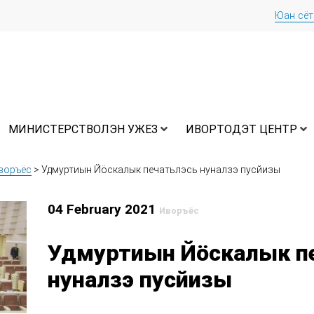
Юан сё
МИНИСТЕРСТВОЛЭН УЖЕЗ
ИВОРТОДЭТ ЦЕНТР
воръёс
>
Удмуртиын Йӧскалык печатьлэсь нуналзэ пусйизы
04 February 2021
Иворъёс
Удмуртиын Йӧскалык п
нуналзэ пусйизы