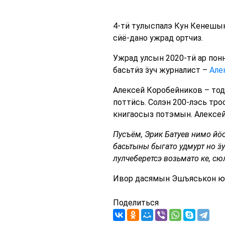
4-тӥ тулыспалэ Кун Кенешын
сӥё-дано ужрад ортчиз.
Ужрад улсын 2020-тӥ ар пон
басьтӥз ӟуч журналист –
Але
Алексей Коробейников – тод
поттӥсь. Солэн 200-лэсь тр
книгаосыз потэмын. Алексе
Пусъём, Эрик Батуев нимо йӧ
басьтыны быгато удмурт но ӟ
лулчеберетсэ возьмато ке, с
Ивор дасямын Эшъяськон ю
Поделиться