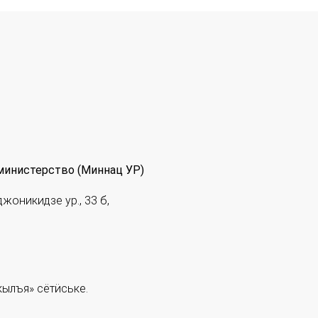
министерство (Миннац УР)
джоникидзе ур., 33 б,
ылъя» сётӥське.