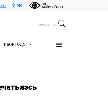
тоно
ИВОРТОДЭТ
ечатьлэсь