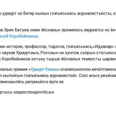
 удмурт но бигер кылын гожъяськись журналистъёсты, к
на Эрик Батуев нимо йӧскалык премилэсь лауреатсэ но ӟ
ксей Коробейников
.
мо историк, профессор, тодосчи, гожъяськись,«Иднакар»
ос наукая Удмуртиын, Россиын но кунгож сьӧрын статьяосы
й Коробейников котьку тырше йӧскалык темаосты шараян
скалык премия «
Удмурт Кенеш
» огазеяськонлэн кичӧлтэмезъ
уч кылъёсын гожъяськись журналистъёс. Соос асьсэ ужъёсаз
юлмаськытӥсь ужпумъёссэ ӝуто ке.
ртысь корреспондентёсын