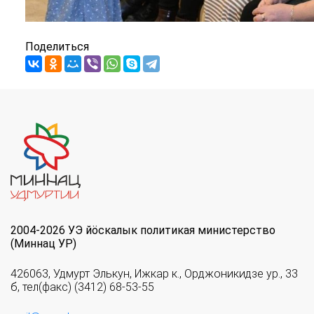
Поделиться
2004-2026 УЭ йöскалык политикая министерство
(Миннац УР)
426063, Удмурт Элькун, Ижкар к., Орджоникидзе ур., 33
б, тел(факс) (3412) 68-53-55