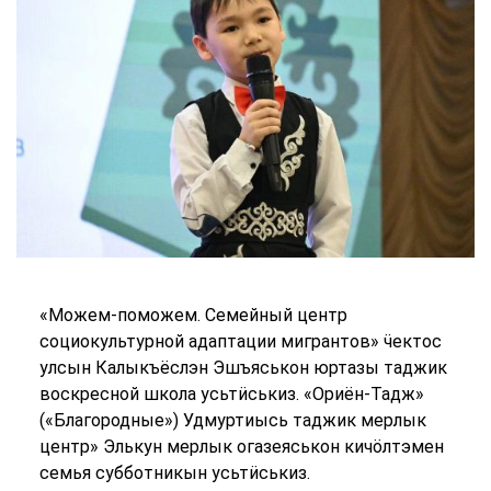
«Можем-поможем. Семейный центр
социокультурной адаптации мигрантов» ӵектос
улсын Калыкъёслэн Эшъяськон юртазы таджик
воскресной школа усьтӥськиз. «Ориён-Тадж»
(«Благородные») Удмуртиысь таджик мерлык
центр» Элькун мерлык огазеяськон кичӧлтэмен
семья субботникын усьтӥськиз.