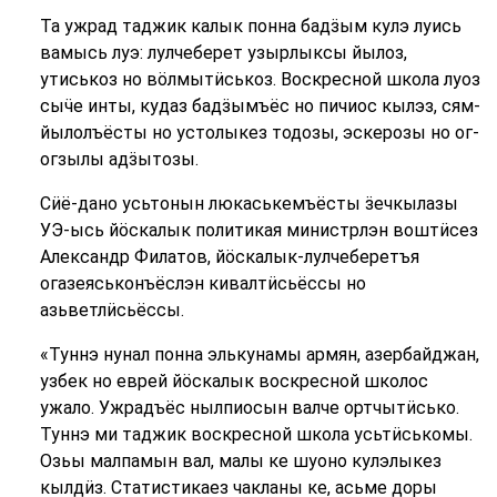
Та ужрад таджик калык понна бадӟым кулэ луись
вамысь луэ: лулчеберет узырлыксы йылоз,
утиськоз но вӧлмытӥськоз. Воскресной школа луоз
сыӵе инты, кудаз бадӟымъёс но пичиос кылэз, сям-
йылолъёсты но устолыкез тодозы, эскерозы но ог-
огзылы адӟытозы.
Сӥё-дано усьтонын люкаськемъёсты ӟечкылазы
УЭ-ысь йӧскалык политикая министрлэн воштӥсез
Александр Филатов, йӧскалык-лулчеберетъя
огазеяськонъёслэн кивалтӥсьёссы но
азьветлӥсьёссы.
«Туннэ нунал понна элькунамы армян, азербайджан,
узбек но еврей йӧскалык воскресной школос
ужало. Ужрадъёс нылпиосын валче ортчытӥсько.
Туннэ ми таджик воскресной школа усьтӥськомы.
Озьы малпамын вал, малы ке шуоно кулэлыкез
кылдӥз. Статистикаез чакланы ке, асьме доры