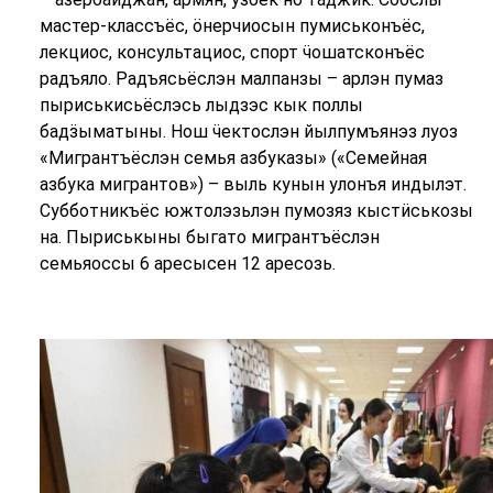
мастер-классъёс, ӧнерчиосын пумиськонъёс,
лекциос, консультациос, спорт ӵошатсконъёс
радъяло. Радъясьёслэн малпанзы – арлэн пумаз
пыриськисьёслэсь лыдзэс кык поллы
бадӟыматыны. Нош ӵектослэн йылпумъянэз луоз
«Мигрантъёслэн семья азбуказы» («Семейная
азбука мигрантов») – выль кунын улонъя индылэт.
Субботникъёс южтолэзьлэн пумозяз кыстӥськозы
на. Пыриськыны быгато мигрантъёслэн
семьяоссы 6 аресысен 12 аресозь.