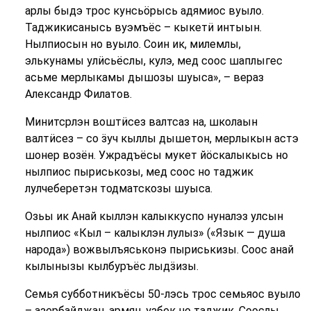
арлы быдэ трос кунсьӧрысь адямиос вуыло.
Таджикисанысь вуэмъёс – кыкетӥ интыын.
Нылпиосын но вуыло. Соин ик, милемлы,
элькунамы улӥсьёслы, кулэ, мед соос шаплыгес
асьме мерлыкамы дышозы шуыса», – вераз
Александр Филатов.
Минитсрлэн воштӥсез валтсаз на, школаын
валтӥсез – со ӟуч кыллы дышетон, мерлыкын астэ
шонер возён. Ужрадъёсы мукет йӧскалыкысь но
нылпиос пыриськозы, мед соос но таджик
лулчеберетэн тодматскозы шуыса.
Озьы ик Анай кыллэн калыккуспо нуналэз улсын
нылпиос «Кыл – калыклэн лулыз» («Язык — душа
народа») вожвылъяськонэ пыриськизы. Соос анай
кылынызы кылбуръёс лыдӟизы.
Семья субботникъёсы 50-лэсь трос семьяос вуыло
– азербайджан, армян, узбек но таджик. Соослы