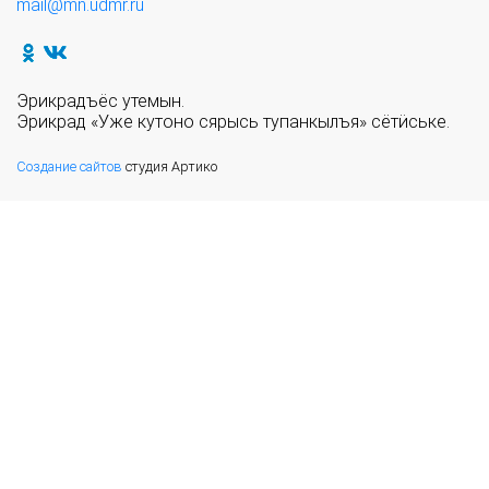
mail@mn.udmr.ru
Эрикрадъёс утемын.
Эрикрад «Уже кутоно сярысь тупанкылъя» сётӥське.
Создание сайтов
студия Артико