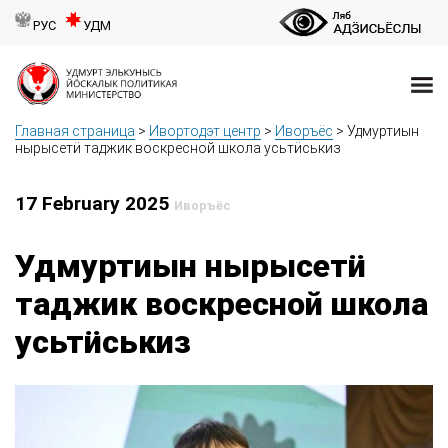
РУС
УДМ
Главная страница
>
Ивортодэт центр
>
Иворъёс
>
Удмуртиын
нырысетӥ таджик воскресной школа усьтӥськиз
17 February 2025
Иворъёс
Удмуртиын нырысетӥ
таджик воскресной школа
усьтӥськиз