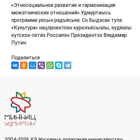
«Этносоциальное развитие и гармонизация
межэтнических отношений» Удмуртиысь
программа улсын радъяське. Со быдэсак тупа
«Культура» нацпроектлэн куронъёсызлы, кудӥзлы
кутскон сётӥз Россилэн Президентэз Владимир
Путин.
Поделиться
2004-2026 УЭ йöскалык политикая министерство