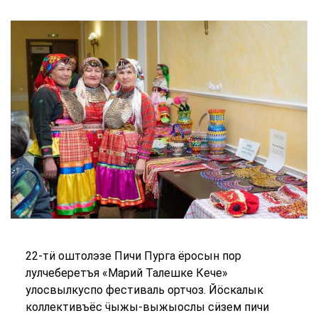
22-тӥ оштолэзе Пичи Пурга ёросын пор
лулчеберетъя «Марий Талешке Кече»
улосвылкуспо фестиваль ортчоз. Йӧскалык
коллективъёс ӵыжы-выжыослы сӥзем пичи