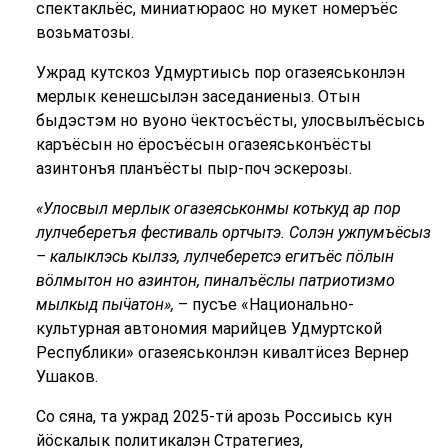
спектакльёс, миниатюраос но мукет номеръёс
возьматозы.
Ужрад кутскоз Удмуртиысь пор огазеяськонлэн
мерлык кенешсылэн заседаниеныз. Отын
быдэстэм но вуоно ӵектосъёсты, улосвылъёсысь
каръёсын но ёросъёсын огазеяськонъёсты
азинтонъя планъёсты пыр-поч эскерозы.
«Улосвыл мерлык огазеяськонмы котькуд ар пор
лулчеберетъя фестиваль ортчытэ. Солэн ужпумъёсыз
– калыклэсь кылзэ, лулчеберетсэ егитъёс пӧлын
вӧлмытон но азинтон, пиналъёслы патриотизмо
мылкыд пыӵатон»,
– пусъе «Национально-
культурная автономия марийцев Удмуртской
Республики» огазеяськонлэн кивалтӥсез Вернер
Ушаков.
Со сяна, та ужрад 2025-тӥ арозь Россиысь кун
йӧскалык политикалэн Стратегиез,