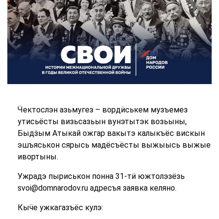
Ӵектослэн азьмугез – вордӥськем музъемез
утисьёсты визьсазьын вунэтытэк возьыны,
Быдӟым Атыкай ожгар вакытэ калыкъёс вискын
эшъяськон сярысь мадёсъёсты выжыысь выжые
ивортыны.
Ужрадэ пыриськон понна 31-тӥ южтолэзёзь
svoi@domnarodov.ru адресъя заявка келяно.
Кыӵе ужкагазъёс кулэ: