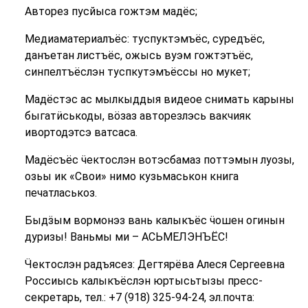
Авторез пусйыса гожтэм мадёс;
Медиаматериалъёс: туспуктэмъёс, суредъёс,
данъетан листъёс, ожысь вуэм гожтэтъёс,
синпелтъёслэн туспкутэмъёссы но мукет;
Мадёстэс ас мылкыддыя видеое снимать карыны
быгатӥськоды, вӧзаз авторезлэсь вакчияк
ивортодэтсэ ватсаса.
Мадёсъёс ӵектослэн вотэсбамаз поттэмын луозы,
озьы ик «Свои» нимо кузьмаськон книга
печатласькоз.
Быдӟым вормонэз вань калыкъёс ӵошен огинын
дуризы! Ваньмы ми – АСЬМЕЛЭНЪЁС!
Ӵектослэн радъясез: Дегтярёва Алеся Сергеевна
Россиысь калыкъёслэн юртысьтызы пресс-
секретарь, тел.: +7 (918) 325-94-24, эл.почта: