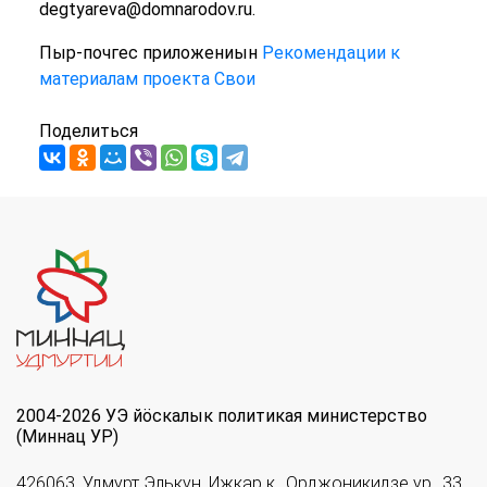
degtyareva@domnarodov.ru.
Пыр-почгес приложениын
Рекомендации к
материалам проекта Свои
Поделиться
2004-2026 УЭ йöскалык политикая министерство
(Миннац УР)
426063, Удмурт Элькун, Ижкар к., Орджоникидзе ур., 33