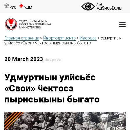
РУС
УДМ
Главная страница
>
Ивортодэт центр
>
Иворъёс
>
Удмуртиын
улӥсьёс «Свои» ӵектосэ пыриськыны быгато
20 March 2023
Иворъёс
Удмуртиын улӥсьёс
«Свои» ӵектосэ
пыриськыны быгато