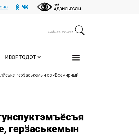
тоно
ИВОРТОДЭТ
лӥське, герӟаськемын со «Всемирный
тунспуктэмъёсъя
е, герӟаськемын