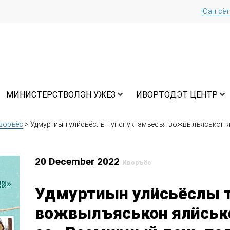
Юан сё
МИНИСТЕРСТВОЛЭН УЖЕЗ
ИВОРТОДЭТ ЦЕНТР
воръёс
>
Удмуртиын улӥсьёслы тунспуктэмъёсъя вожвылъяськон я
20 December 2022
Иворъёс
Удмуртиын улӥсьёслы 
вожвылъяськон ялӥськ