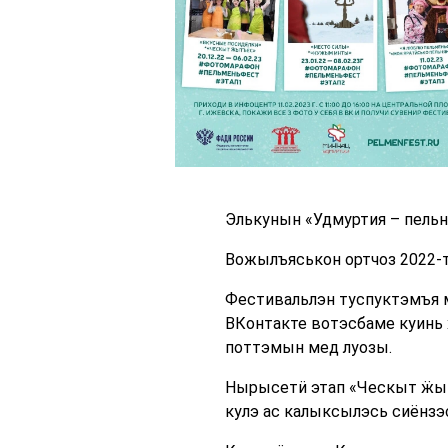
Элькунын «Удмуртия – пельн
Вожылъяськон ортчоз 2022-т
Фестивальлэн туспуктэмъя м
ВКонтакте вотэсбаме куинь
поттэмын мед луозы.
Нырысетӥ этап «Ческыт ӝыт
кулэ ас калыксылэсь сиёнзэ