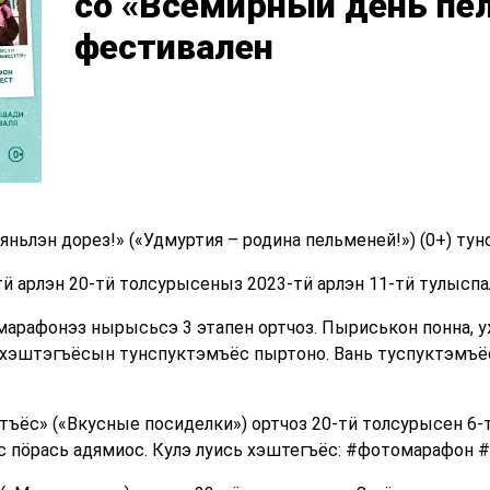
со «Всемирный день пе
фестивален
яньлэн дорез!» («Удмуртия – родина пельменей!») (0+) т
ӥ арлэн 20-тӥ толсурысеныз 2023-тӥ арлэн 11-тӥ тулыспа
арафонэз нырысьсэ 3 этапен ортчоз. Пыриськон понна, у
 хэштэгъёсын тунспуктэмъёс пыртоно. Вань туспуктэмъё
ъёс» («Вкусные посиделки») ортчоз 20-тӥ толсурысен 6-
с пӧрась адямиос. Кулэ луись хэштегъёс: #фотомарафон