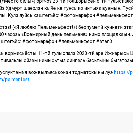
(«Место силы») ортчоз 23-тӥ толшорысен 8-тӥ тулыспал
ӥз Удмурт шаерлэн кыӵе ке тунсыко интыяз вуэмын. Пусй
лы. Кулэ луӥсь хэштегъёс: #фотомарафон #пельменьфест
тэз! («Я люблю Пельменьфест!») берпуметӥ куинетӥ эта
:00 часозь «Всемирный день пельменя» нимо площадкаын.
хэштегъёс: #фотомарафон #пельменьфест #этап3.
ь вормисьёсты 11-тӥ тулыспалэ 2023-тӥ аре Ижкарысь 
тивальлы сӥзем нимысьтыз синпель басьтыны быгатозы
туспуктэмъя вожвылъяськонэн тодматскыны луэ
https://
om/pelmenfest
.