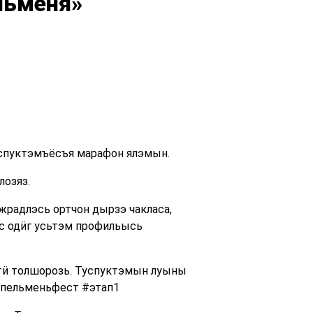
льменя»
унспуктэмъёсъя марафон ялэмын.
лозяз.
жрадлэсь ортчон дырзэ чакласа,
с одӥг усьтэм профильысь
тӥ толшорозь. Туспуктэмын луыны
 #пельменьфест #этап1