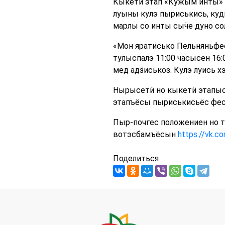
Кыкетӥ этап «Кужым инты» 
луыны кулэ пыриськись, куд
марлы со инты сыӵе дуно со
«Мон яратӥсько Пельняньфес
тулыспалэ 11:00 часысен 16
мед адӟиськоз. Кулэ луись 
Нырысетӥ но кыкетӥ этапыс
этапъёсы пыриськисьёс фес
Пыр-почгес положениен но 
вотэсбамъёсын
https://vk.c
Поделиться