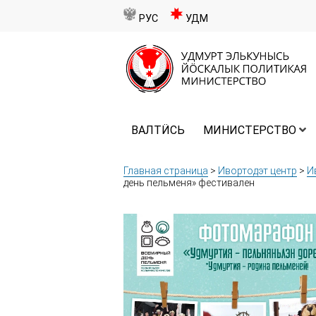
РУС
УДМ
ВАЛТӤСЬ
МИНИСТЕРСТВО
Главная страница
>
Ивортодэт центр
>
И
день пельменя» фестивален