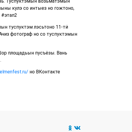
озь. Туспуктэмын возьматэмын
ыны кулэ со интыез но гожтоно,
 #этап2
пын туспуктэм лэсьтоно 11-тӥ
 Ачиз фотограф но со туспуктэмын
Шор площадьын пусъёзы. Вань
.
pelmenfest.ru/
но ВКонтакте