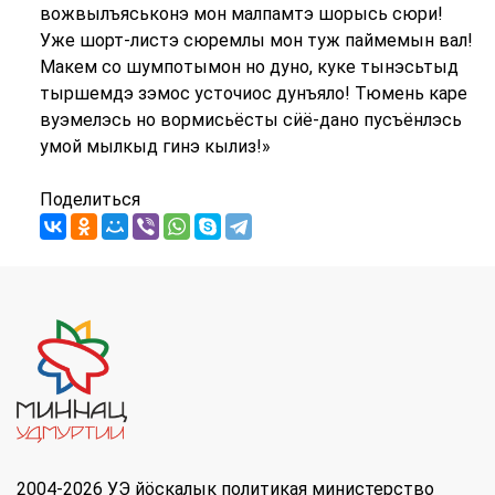
вожвылъяськонэ мон малпамтэ шорысь сюри!
Уже шорт-листэ сюремлы мон туж паймемын вал!
Макем со шумпотымон но дуно, куке тынэсьтыд
тыршемдэ зэмос усточиос дунъяло! Тюмень каре
вуэмелэсь но вормисьёсты сӥё-дано пусъёнлэсь
умой мылкыд гинэ кылиз!»
Поделиться
2004-2026 УЭ йöскалык политикая министерство