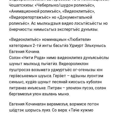
ӵошатскизы: «Чеберлыко/шудон роликъёс»,
«Анимационной роликъёс», «Видеоклипъёс»,
«Видеорепортажъёс» но «Документальной
роликъёс». Ас мылкыдзыя видео лэсьтӥсьёсты но
ӧнерчиосты нимысьтыз экспертъёс дунъязы.
«Видеоклипъёс» номинациын «Любители»
категориын 2-тӥ инты басьтӥз Удмурт Элькунысь
Евгения Кочина.
Солэн «Нити Рода» нимо видеоклипез дунъясьёслы
шуныт мылкыд пыӵатӥз. Видеороликлэн
пуштросэз возьматэ удмуртъёс ог-огенызы юн
герӟаськемын шуыса. Герӟет – адӟыны
луонтэм
синьыс, кудӥз шуныт песянай киосысь куболэн
питраназ инъяське. Питран – улонлэн пусэз, солэн
бергамезъя улон азьлань мынэ.
Евгения Кочиналэн верамезъя, вормисе потон
шӧдтэк шорысь луиз. Со вера: «Таӵе кужмо