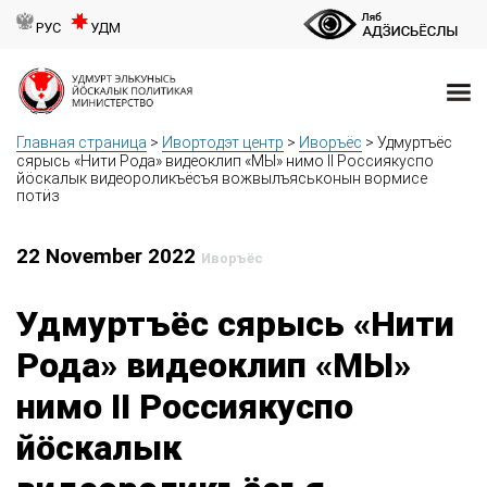
РУС
УДМ
Главная страница
>
Ивортодэт центр
>
Иворъёс
>
Удмуртъёс
сярысь «Нити Рода» видеоклип «МЫ» нимо II Россиякуспо
йӧскалык видеороликъёсъя вожвылъяськонын вормисе
потӥз
22 November 2022
Иворъёс
Удмуртъёс сярысь «Нити
Рода» видеоклип «МЫ»
нимо II Россиякуспо
йӧскалык