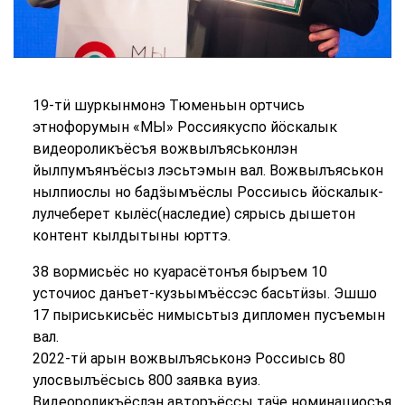
19-тӥ шуркынмонэ Тюменьын ортчись
этнофорумын «МЫ» Россиякуспо йӧскалык
видеороликъёсъя вожвылъяськонлэн
йылпумъянъёсыз лэсьтэмын вал. Вожвылъяськон
нылпиослы но бадӟымъёслы Россиысь йӧскалык-
лулчеберет кылёс(наследие) сярысь дышетон
контент кылдытыны юрттэ.
38 вормисьёс но куарасётонъя быръем 10
усточиос данъет-кузьымъёссэс басьтӥзы. Эшшо
17 пыриськисьёс нимысьтыз дипломен пусъемын
вал.
2022-тӥ арын вожвылъяськонэ Россиысь 80
улосвылъёсысь 800 заявка вуиз.
Видеороликъёслэн авторъёссы таӵе номинациосъя