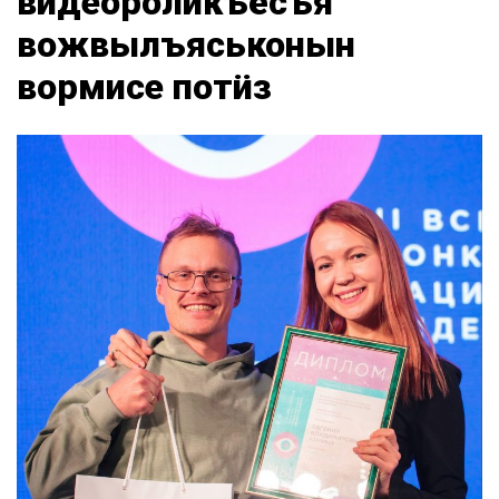
видеороликъёсъя
вожвылъяськонын
вормисе потӥз