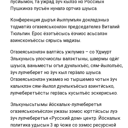
пусйымон, та ужрад ӟуч кылэз но Россиын
Пушкинэз пусъён нуналэ ортчиз шуыса.
Конференция дыръя йылпумъян докладэныз
тодматӥз огазеяськонлэн председателез Виталий
Тюльпин. Ёрос ёзэтъёсысь ёзчиос асьсэлэн
азинсконъёссы сярысь мадизы.
Огазеяськонлэн валтӥсь ужпумез – со Удмурт
Элькунысь улосчиослы валэктыны, шаермы одӥг
шуыса, ваньместы огъя дунлыкъёс, сям-йылолъёс,
ӟуч лулчеберет но ӟуч кыл герӟало шуыса.
Огазеяськонлэн ужамез но тыршемез чотын ӟуч
калыклэн сям-йылол дунлыкъёсыз азинтӥсько,
лулчеберетъёсты герӟась кусыпъёс эскерисько.
Элькунысьтымы йӧскалык-лулчеберетъя
огазеяськонъёслэн ужазы зэмос юрттӥсьсы луэ
ӟуч лулчеберетъя «Русский дом» центр. Йӧскалык
политика удысын 3 ар ӵоже со зэмос ресурсной