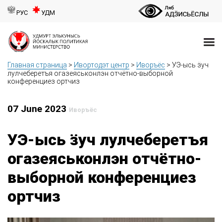
РУС
УДМ
Главная страница
>
Ивортодэт центр
>
Иворъёс
>
УЭ-ысь ӟуч
лулчеберетъя огазеяськонлэн отчётно-выборной
конференциез ортчиз
07 June 2023
Иворъёс
УЭ-ысь ӟуч лулчеберетъя
огазеяськонлэн отчётно-
выборной конференциез
ортчиз