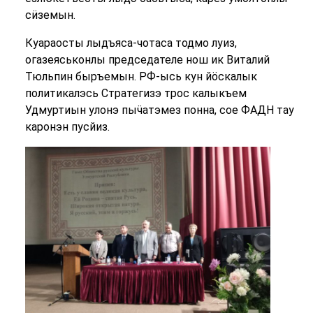
сӥземын.
Куараосты лыдъяса-чотаса тодмо луиз,
огазеяськонлы председателе нош ик Виталий
Тюльпин быръемын. РФ-ысь кун йӧскалык
политикалэсь Стратегизэ трос калыкъем
Удмуртиын улонэ пыӵатэмез понна, сое ФАДН тау
каронэн пусйиз.