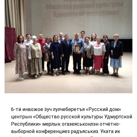
6-тӥ инвожое ӟуч лулчеберетъя «Русский дом»
центрын «Общество русской культуры Удмуртской
Республики» мерлык огазеяськонлэн отчётно-
выборной конференциез радъяськиз. Уката ик