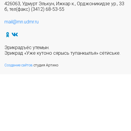
426063, Удмурт Элькун, Ижкар к., Орджоникидзе ур., 33
б, тел(факс) (3412) 68-53-55
mail@mn.udmr.ru
Эрикрадъёс утемын.
Эрикрад «Уже кутоно сярысь тупанкылъя» сётӥське.
Создание сайтов
студия Артико