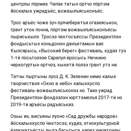
центрлы пӧрмиз. Ӵапак татын ортчо пӧртэм
йӧскалык ужрадъёс, вожвылъяськонъёс.
Трос аръёс ӵоже ӟуч лулчеберетъя огазеяськон,
грант утон понна, пӧртэм вожвылъяськонъёсы
пыриськылэ. Тросэз ӵектосъёссы Президентлэн
фондысьтыз коньдонэн данъетамын вал.
Кылсярысь, «Высокий берег» фестиваль, кудӥз туэ
1-тӥ пӧсьтолэзе Сарапул ёросысь Нечкино
черкогуртын ортчоз, кыкетӥ ползэ грант утэ ни.
Татчы пыртыны луоз Д. К. Зеленин нимо калык
творчествоя «Окно в небо» калыккуспо
фестиваль-вожвылъяськонэз но. Таиз ужрад
Президентлэн фондэзлэн юрттэмезъя 2017-тӥ но
2019-тӥ аръёсы радъяськиз.
Озьы ик, висъяны луоно «Сад дружбы народов»
йӧскалыккуспо ӵектосэз, кудӥз, этнокультурной
ёзлюкетъёсты лыдэ басьтыса, карез умоятонлы