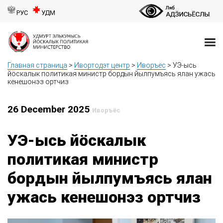
РУС
УДМ
Главная страница
>
Ивортодэт центр
>
Иворъёс
>
УЭ-ысь
йӧскалык политикая министр бордын йылпумъясь ялан ужась
кенешонэз ортчиз
26 December 2025
Иворъёс
УЭ-ысь йӧскалык
политикая министр
бордын йылпумъясь ялан
ужась кенешонэз ортчиз