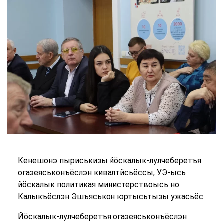
Кенешонэ пыриськизы йӧскалык-лулчеберетъя
огазеяськонъёслэн кивалтӥсьёссы, УЭ-ысь
йӧскалык политикая министерствоысь но
Калыкъёслэн Эшъяськон юртысьтызы ужасьёс.
Йӧскалык-лулчеберетъя огазеяськонъёслэн