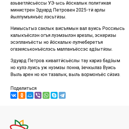
азьветлӥсьёссы УЭ-ысь йӧскалык политикая
министрен Эдуард Петровен 2025-тӥ арлы
йылпумъянъёс лэсьтӥзы.
Нимысьтыз саклык висъямын вал вуись Россиысь
калыкъёслэн огъя луэмзылэн арезлы, эскеризы
эсэпланъёсты но йӧскалык-лулчеберетъя
огазеяськонъёслэсь малпанъёссэс адӟытӥзы.
Эдуард Петров кивалтӥсьёслы тау кариз бадӟым
но кулэ луись уж нуэмзы понна, ӟечкылаз Вуись
Выль арен но юн тазалык, выль вормонъёс сӥзиз.
Поделиться