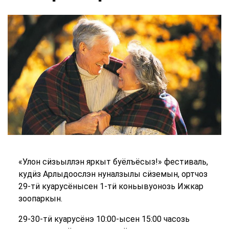
«Улон сӥзьыллэн яркыт буёлъёсыз!» фестиваль,
кудӥз Арлыдоослэн нуналзылы сӥземын, ортчоз
29-тӥ куарусёнысен 1-тӥ коньывуонозь Ижкар
зоопаркын.
29-30-тӥ куарусёнэ 10:00-ысен 15:00 часозь