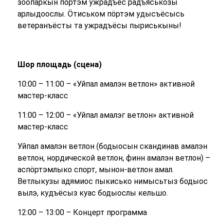
зоопаркын пӧртэм ужрадъёс радъяськозы
арлыдоослы. Ӧтиськом пӧртэм удысъёсысь
ветеранъёсты та ужрадъёсы пыриськыны!
Шор площадь (сцена)
10:00 – 11:00 – «Уйпал амалэн ветлон» активной
мастер-класс
11:00 – 12:00 – «Уйпал амалэг ветлон» активной
мастер-класс
Уйпал амалэн ветлон (бодыосын скандинав амалэн
ветлон, нордической ветлон, финн амалэн ветлон) –
аспӧртэмлыко спорт, мынон-ветлон амал.
Ветлыкузы адямиос пыкисько нимысьтыз бодыос
вылэ, кудъёсыз куас бодыослы кельшо.
12:00 – 13:00 – Концерт программа