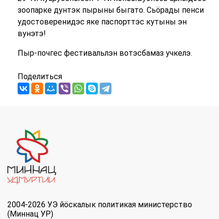
зоопарке дунтэк пырыны быгато. Сьӧрады пенси
удостоверенидэс яке паспорттэс кутыны эн
вунэтэ!
Пыр-почгес фестивальлэн вотэсбамаз учкелэ.
Поделиться
2004-2026 УЭ йöскалык политикая министерство
(Миннац УР)