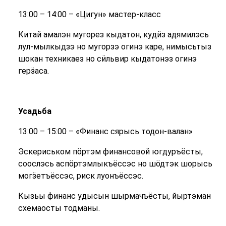
13:00 – 14:00 – «Цигун» мастер-класс
Китай амалэн мугорез кыдатон, кудӥз адямилэсь
лул-мылкыдзэ но мугорзэ огинэ каре, нимысьтыз
шокан техникаез но сӥльвир кыдатонэз огинэ
герӟаса.
Усадьба
13:00 – 15:00 – «Финанс сярысь тодон-валан»
Эскериськом пӧртэм финансовой югдуръёсты,
соослэсь аспӧртэмлыкъёссэс но шӧдтэк шорысь
могӟетъёссэс, риск луонъёссэс.
Кызьы финанс удысын шырмачъёсты, йыртэман
схемаосты тодманы.