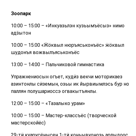
Зоопарк
10:00 – 15:00 – «Инкуазьлэн кузьымъёсыз» нимо
адӟытон
10:00 – 15:00 «Ӝӧквыл нюръяськонъёс» ӝӧквыл
шудонъя вожвылъяськонъёс
13:00 – 14:00 – Пальчиковой гимнастика
Упражнениосын огъет, кудӥз векчи моторикаез
азинтонлы сӥземын, озьы ик йырвиымлэсь бур но
паллян полушариоссэ огвакытъянлы.
12:00 – 15:00 – «Тазалыко урам»
10:00 – 15:00 – Мастер-классъёс (творческой
мастерскойёс)
29-тӥ куарусёнысен 1-тӥ коньывуонозь арлыдоос