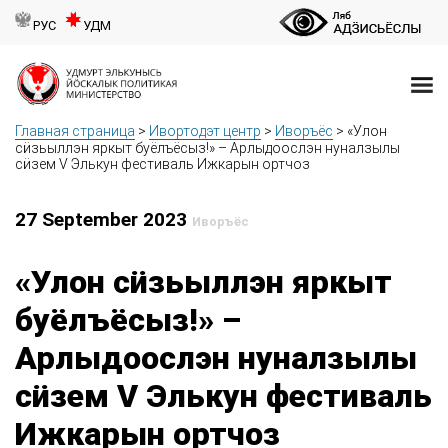
РУС
УДМ
Главная страница
>
Ивортодэт центр
>
Иворъёс
>
«Улон
сӥзьыллэн яркыт буёлъёсыз!» – Арлыдоослэн нуналзылы
сӥзем V Элькун фестиваль Ижкарын ортчоз
27 September 2023
Иворъёс
«Улон сӥзьыллэн яркыт
буёлъёсыз!» –
Арлыдоослэн нуналзылы
сӥзем V Элькун фестиваль
Ижкарын ортчоз