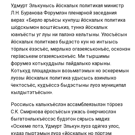
Удмурт Элькунысь йӧскалык политикая министр
Л.Н. Буранова Форумлэн пленарной заседания
вераз: «Берло аръёсы кунпуш йӧскалык политика
шӧдскымон воштӥськиз, туннэ йӧскалык
юанъёсты уг луы ни палэнэ кельтыны. Улосъёсын
йӧскалык политкаез быдэсто кун но интыысь
тӧрлык ёзэсъёс, мерлыко огазеяськонъёс, осконэн
герӟаськем огазеяськонъёс. Ми тыршимы
форумез котькуддылы пайдалыко карыны.
Котькуд площадкаын возьматэмын но эскеремын
луозы йӧскалык политика удысысь азинлыко
ӵектосъёс, кудъёссэ быдэстыны луоз муниципал
кылдытэтъёсын».
Россиысь калыкъёслэн ассамблеязылэн тӧроез
С.К. Смирнова ёросъёсын ужась ӧнерчиослэн
быгатонлыкъёссэс будэтон сярысь мадиз:
«Оскеме потэ, Удмурт Элькун луоз одӥгез улос,
кудаз пыртэмын луоз «йӧскалык но пӧртэм