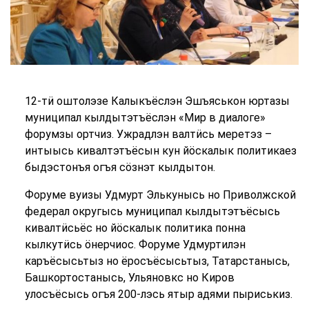
12-тӥ оштолэзе Калыкъёслэн Эшъяськон юртазы
муниципал кылдытэтъёслэн «Мир в диалоге»
форумзы ортчиз. Ужрадлэн валтӥсь меретэз –
интыысь кивалтэтъёсын кун йӧскалык политикаез
быдэстонъя огъя сӧзнэт кылдытон.
Форуме вуизы Удмурт Элькунысь но Приволжской
федерал округысь муниципал кылдытэтъёсысь
кивалтӥсьёс но йӧскалык политика понна
кылкутӥсь ӧнерчиос. Форуме Удмуртилэн
каръёсысьтыз но ёросъёсысьтыз, Татарстанысь,
Башкортостанысь, Ульяновкс но Киров
улосъёсысь огъя 200-лэсь ятыр адями пыриськиз.