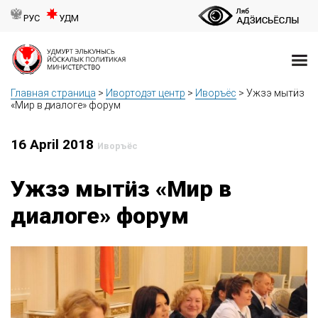
РУС
УДМ
Главная страница
>
Ивортодэт центр
>
Иворъёс
>
Ужзэ мытӥз
«Мир в диалоге» форум
16 April 2018
Иворъёс
Ужзэ мытӥз «Мир в
диалоге» форум