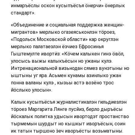
инмаръёслы оскон кусыпъёсъя ӧнерчи» ӧнерлык
стандарт».
«Объединение и социальная поддержка женщин-
мигрантов» мерлыко огазеяськонлэн тӧроез,
«Подольск Московской области» кар округлэн
мерлыко палатаезлэн ёзчиез Ефросинья
Гыштемулте ивортӥз: «Кӧчем калыкен гинэ ӧвӧл,
улосысь выжы калыкъёсын но ужаны кулэ.
Интренациональной визьнодан сямез вунэтыны но
ыштыны уг яра. Асьмен кунамы азинлыко ужан
понна валаны кулэ , кызьы астэ возёно трос
йӧслыко улосын».
Калык кусыпъёсъя журналистикалэн гильдиезлэн
тӧроез Маргарита Лянге пусйиз, берло дыръёсы
йӧскалык политка удысын ивортодэт простанство
тырмемын шурдыт но кышкыт иворъёсын, соин
ик татын тыршоно ӟеч иворъёсты возьматыны.