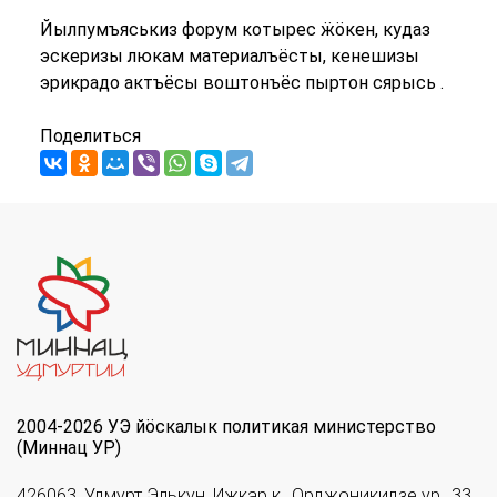
Йылпумъяськиз форум котырес ӝӧкен, кудаз
эскеризы люкам материалъёсты, кенешизы
эрикрадо актъёсы воштонъёс пыртон сярысь .
Поделиться
2004-2026 УЭ йöскалык политикая министерство
(Миннац УР)
426063, Удмурт Элькун, Ижкар к., Орджоникидзе ур., 33