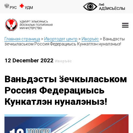
РУС
УДМ
Главная страница
>
Ивортодэт центр
>
Иворъёс
>
Ваньдэсты
ӟечкыласьком Россия Федерациысь Кункатлэн нуналэныз!
12 December 2022
Иворъёс
Ваньдэсты ӟечкыласьком
Россия Федерациысь
Кункатлэн нуналэныз!