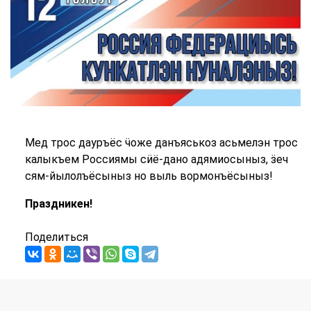
Мед трос дауръёс ӵоже данъяськоз асьмелэн трос
калыкъем Россиямы сӥё-дано адямиосыныз, ӟеч
сям-йылолъёсыныз но выль вормонъёсыныз!
Праздникен!
Поделиться