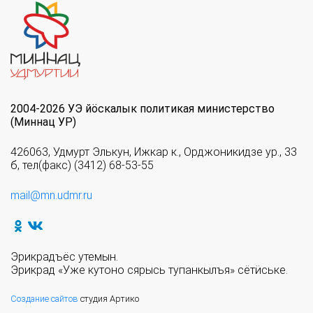
2004-2026 УЭ йöскалык политикая министерство
(Миннац УР)
426063, Удмурт Элькун, Ижкар к., Орджоникидзе ур., 33
б, тел(факс) (3412) 68-53-55
mail@mn.udmr.ru
Эрикрадъёс утемын.
Эрикрад «Уже кутоно сярысь тупанкылъя» сётӥське.
Создание сайтов
студия Артико