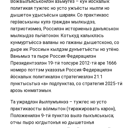
Вожвылъяськонлэн азьмугез – кун йӧскалык
политикая тужгес но усто ужъёсты нылпи но
дышетон удысъёсын шараян. Со практикаос
герӟаськыны кулэ граждан мылкыдэз,
патриотизмез, Россилэн историеныз данъяськон
мылкыдэз пыӵатонэн. Котькуд калыклэсь
кунмуртъёссэ валаны но гажаны дышетсконо, со
дыре ик Россиын кылдэм дунъетъёсты но утёно.
Ваньмыз та пыре Россия Федерацилэн
Президентэзлэн 19-тӥ толсуре 2012-тӥ аре 1666
номеро поттэм указэзъя Россия Федерацилэн
йӧскалык политикалэн стратегиезлэн 21.1
пунктысьтыз «а» подпунктаз, со стратегия 2025-тӥ
арозь юнматэмын.
Та ужрадлэн йылпумъянэз – тужгес но усто
практикаосты вӧлмытон (тиражировать карон),
Положенилэн 9-тӥ пунктэз вылэ пыкъяськыса;
отчы пыро югдытонъя но дышетонъя