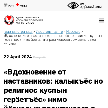
РУС
УДМ
Главная страница
>
Ивортодэт центр
>
Иворъёс
>
«Вдохновение от наставников: калыкъёс но религиос куспын
герӟетъёс» нимо йӧскалык практикаосъя вожвылъяськон
кутскиз
22 April 2024
Иворъёс
«Вдохновение от
наставников: калыкъёс но
религиос куспын
герӟетъёс» нимо