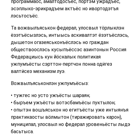
программаос, амалтодосъёс, пӧртэм ужрадъёс,
эсэплыко-эрикрадъем актъёс но ивортодэтъя
лэсьтосъёс.
Та вожвылъяськон федерал, улосвыл тӧрлыклэн
ёзэтъёсызлэсь, интыысь аскивалтэт ёзэтъёслэсь,
дышетон огазеяськонъёслэсь но граждан
обществоослэсь кусыпъёссэс азинтонын Россия
Федерациысь кун йӧскалык политикая
ужпумъёсты сэрттон-пертчон понна одӥгез
валтӥсез механизм луэ.
Вожвылъяськонлэн ужпумъёсыз:
• тужгес но усто ужъёсты шараян;
• быръем ужъёсты вотэсбамъёсы пуктылон;
• опытэн вошъяськон но егитъёсты уже интыянъя
практикаосты вӧлмытон (тиражировать карон),
муниципал, улосвыл но федерал уровеньёсты лыдэ
басьтыса.