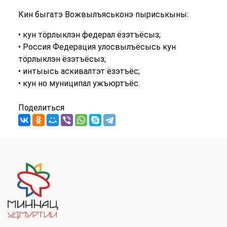
Кин быгатэ Вожвылъяськонэ пыриськыны:
• кун тӧрлыклэн федерал ёзэтъёсыз;
• Россия Федерация улосвылъёсысь кун
тӧрлыклэн ёзэтъёсыз;
• интыысь аскивалтэт ёзэтъёс;
• кун но муниципал ужъюртъёс.
Поделиться