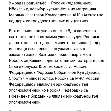
Ужрадэз радъясьёс – Россия Федерациысь
Йӧскалык, вӧсьбур кусыпъёсъя но миграцияя
Мерлык палаталэн Комиссиез но АНО «Агентство
поддержки государственных инициатив».
Вожвылъяськон улонэ вӧлме «Вдохновение от
наставников» программа улсын, кудӥз Россиысь
дышетонъя но тодосъя министерстволэн федерал
инноваци площадкаезлэн ужамез улсын
азьланьтӥське. Вожвылъяськон пыртэмын
Россиысь Калыкез дышетонъя министерстволэн
Огъя дырпусаз. Юрттӥсьёсыз луо Россия
Федерациысь Федерал Собранилэн Кун Думаез,
Спортъя министерство, Россиысь МЧС, Россия
Федерациысь адямилэн эрикрадъёсызъя
Уполномоченной но Россия Федерациысь
Президент бордын нылпилэн эрикрадъёсызъя
Уполномоченной.