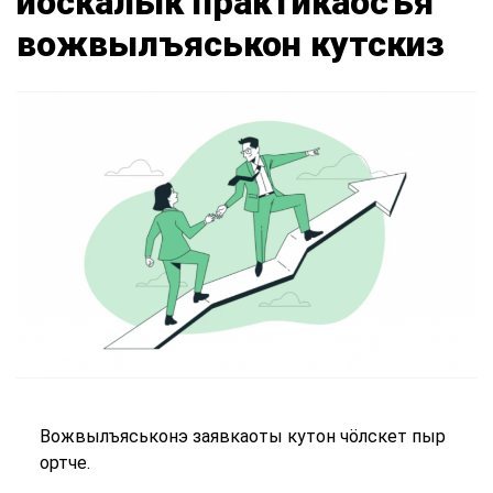
йӧскалык практикаосъя
вожвылъяськон кутскиз
Вожвылъяськонэ заявкаоты кутон чӧлскет пыр
ортче.