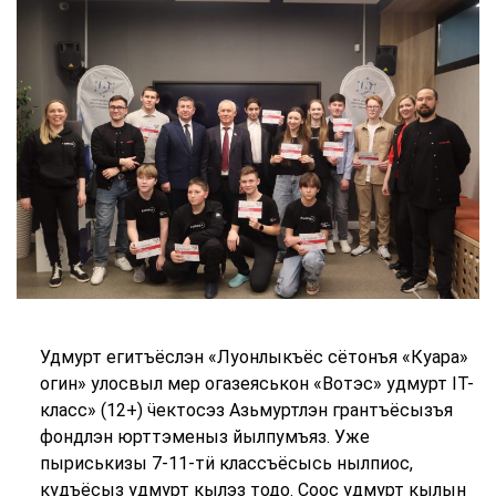
Удмурт егитъёслэн «Луонлыкъёс сётонъя «Куара»
огин» улосвыл мер огазеяськон «Вотэс» удмурт IT-
класс» (12+) ӵектосэз Азьмуртлэн грантъёсызъя
фондлэн юрттэменыз йылпумъяз. Уже
пыриськизы 7-11-тӥ классъёсысь нылпиос,
кудъёсыз удмурт кылэз тодо. Соос удмурт кылын