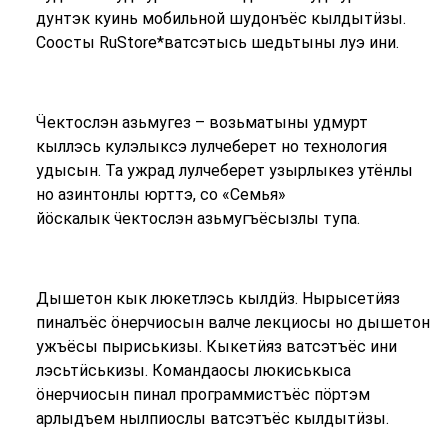
дунтэк куинь мобильной шудонъёс кылдытӥзы.
Соосты RuStore*ватсэтысь шедьтыны луэ ини.
Ӵектослэн азьмугез – возьматыны удмурт
кыллэсь кулэлыксэ лулчеберет но технология
удысын. Та ужрад лулчеберет узырлыкез утёнлы
но азинтонлы юрттэ, со «Семья»
йӧскалык ӵектослэн азьмугъёсызлы тупа.
Дышетон кык люкетлэсь кылдӥз. Нырысетӥяз
пиналъёс ӧнерчиосын валче лекциосы но дышетон
ужъёсы пыриськизы. Кыкетӥяз ватсэтъёс ини
лэсьтӥськизы. Командаосы люкиськыса
ӧнерчиосын пинал программистъёс пӧртэм
арлыдъем нылпиослы ватсэтъёс кылдытӥзы.