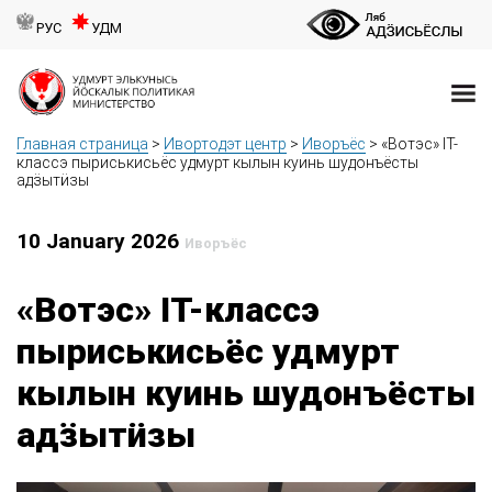
РУС
УДМ
Главная страница
>
Ивортодэт центр
>
Иворъёс
>
«Вотэс» IT-
классэ пыриськисьёс удмурт кылын куинь шудонъёсты
адӟытӥзы
10 January 2026
Иворъёс
«Вотэс» IT-классэ
пыриськисьёс удмурт
кылын куинь шудонъёсты
адӟытӥзы