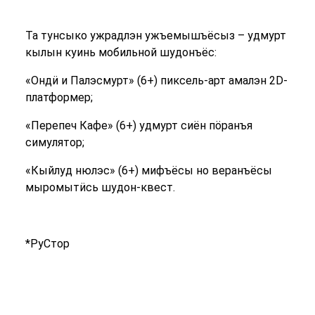
Та тунсыко ужрадлэн ужъемышъёсыз – удмурт
кылын куинь мобильной шудонъёс:
«Ондӥ и Палэсмурт» (6+) пиксель-арт амалэн 2D-
платформер;
«Перепеч Кафе» (6+) удмурт сиён пӧранъя
симулятор;
«Кыйлуд нюлэс» (6+) мифъёсы но веранъёсы
мыромытӥсь шудон-квест.
*РуСтор