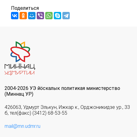
Поделиться
2004-2026 УЭ йöскалык политикая министерство
(Миннац УР)
426063, Удмурт Элькун, Ижкар к., Орджоникидзе ур., 33
б, тел(факс) (3412) 68-53-55
mail@mn.udmr.ru