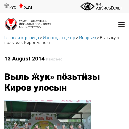
РУС
УДМ
Главная страница
>
Ивортодэт центр
>
Иворъёс
>
Выль ӝук»
пӧзьтӥзы Киров улосын
13 August 2014
Иворъёс
Выль ӝук» пӧзьтӥзы
Киров улосын