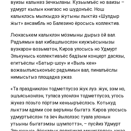
вуизы калыкез ӟечкыланы. Кузьымъёс но ваизы –
удмурт кылын книгаос но шудонъёс. Нош
калыклэсь мылкыдзэ ӝутыны лыктӥз «Шулдыр
ӝыт» ансамбль но Балезино ёросысь коллектив.
Люкаськем калыклэн мӧзмыны дырыз ӧй вал.
Радъямын вал кибашлыослэн киужъёсынызы
вузкарон-возьматон, Киров улосысь но Удмурт
Элькунысь коллективъёс бадӟым концерт дасязы,
егитъёслы «Батыр-шоу» и «Выль кен»
вожвылъяськонъёс радъямын вал, пиналъёслы
нимысьтыз площадка ужаз.
«Та праздниклэн тодметпусэз ӝук луэ. ӝук, зэм но,
эшъяськонлэн, тупаса улонлэн тодметпусэз, угось
ӝукез пӧзьто пӧртэм кеньыръёслэсь. Котькуд
лыктэм адями сое веръяны быгатэ. Киров улосысь
удмуртъёслэн та ӟеч йылолзэс туала улонын
утьыны быгатэмзы шумпоттэ», – пусйиз Удмурт
Элькунысь йӧскалык политикая министрлэсь ужзэ