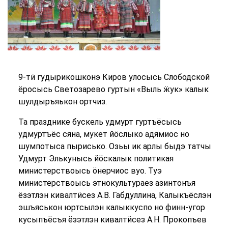
9-тӥ гудырикошконэ Киров улосысь Слободской
ёросысь Светозарево гуртын «Выль ӝук» калык
шулдыръяькон ортчиз.
Та празднике бускель удмурт гуртъёсысь
удмуртъёс сяна, мукет йӧслыко адямиос но
шумпотыса пырисько. Озьы ик арлы быдэ татчы
Удмурт Элькунысь йӧскалык политикая
министерствоысь ӧнерчиос вуо. Туэ
министерствоысь этнокультураез азинтонъя
ёзэтлэн кивалтӥсез А.В. Габдуллина, Калыкъёслэн
эшъяськон юртсылэн калыккуспо но финн-угор
кусыпъёсъя ёзэтлэн кивалтӥсез А.Н. Прокопъев