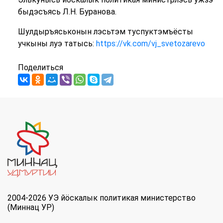
быдэсъясь Л.Н. Буранова.
Шулдыръяськонын лэсьтэм туспуктэмъёсты
учкыны луэ татысь:
https://vk.com/vj_svetozarevo
Поделиться
2004-2026 УЭ йöскалык политикая министерство
(Миннац УР)