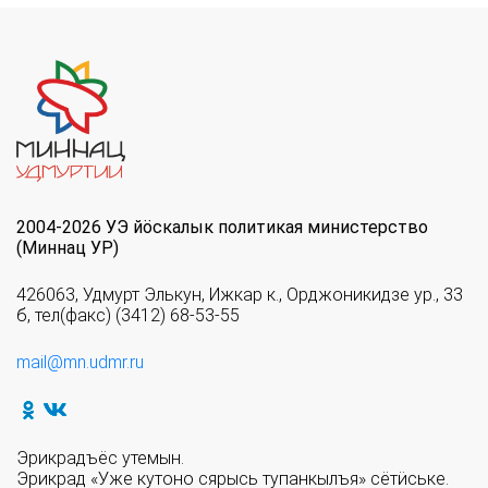
2004-2026 УЭ йöскалык политикая министерство
(Миннац УР)
426063, Удмурт Элькун, Ижкар к., Орджоникидзе ур., 33
б, тел(факс) (3412) 68-53-55
mail@mn.udmr.ru
Эрикрадъёс утемын.
Эрикрад «Уже кутоно сярысь тупанкылъя» сётӥське.