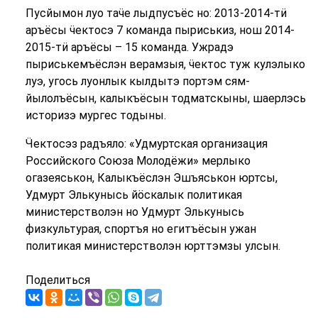
Пусйымон луо таӵе лыдпусъёс но: 2013-2014-тӥ
аръёсы ӵектосэ 7 команда пыриськиз, нош 2014-
2015-тӥ аръёсы – 15 команда. Ужрадэ
пыриськемъёслэн верамзыя, ӵектос туж кулэлыко
луэ, угось луонлык кылдытэ портэм сям-
йылолъёсын, калыкъёсын тодматскыны, шаерлэсь
историзэ мургес тодыны.
Ӵектосэз радъяло: «Удмуртская организация
Российского Союза Молодёжи» мерлыко
огазеяськон, Калыкъёслэн Эшъяськон юртсы,
Удмурт Элькунысь йӧскалык политикая
министерстволэн но Удмурт Элькунысь
физкультурая, спортъя но егитъёсын ужан
политикая министерстволэн юрттэмзы улсын.
Поделиться