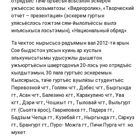
отрядъёс таӵе оръёсъя асьсэлэн эскерон
ужъёссэс возьматозы: «Видеоролик», «Творческий
отчет – презентация» (эскерем гуртын
улӥсьёслэсь гожтэм сям-йылолъёссы вылэ
инъяськыса лэсьтэмын), «Национальный обряд».
Та ӵектос нырысьсэ радъямын вал 2012-тӥ арын.
Сое быдэстон улсын куинь ар куспын
элькунысьтымы удысужлы дышетон
ужъюртъёсын шаертодонъя 20-лэсь уно отрядъёс
кылдытэмын, 30 пала гуртъёс эскеремын.
Кылсярысь, таӵе гуртъёс вуылӥзы студентъёс:
Перевозной чгт., Голлян чгт., Дэбес чгт., Быргында
гт., Асан чгт., Балезино кгт., Каракулино чгт., Ува
кгт., Дэри чгт., Ӵошкыт гт., Тыловай чгт., Выльгурт
гт. (Сьолта ёрос), Гавриловка гт., Падера гт.,
Бадӟым Чепца гт., Кузебай гт., Ныргында гт., Саркуз
гт., Брангурт гт., Пуро- Можга гт., Пичи Пурга чгт. но
мукет.