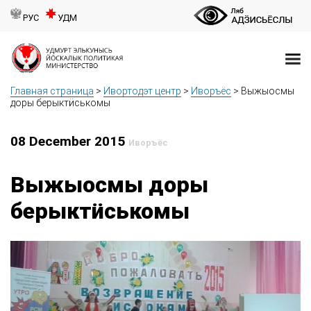
РУС
УДМ
Главная страница
>
Ивортодэт центр
>
Иворъёс
>
Выжыосмы
доры берыктӥськомы
08 December 2015
Иворъёс
Выжыосмы доры
берыктӥськомы