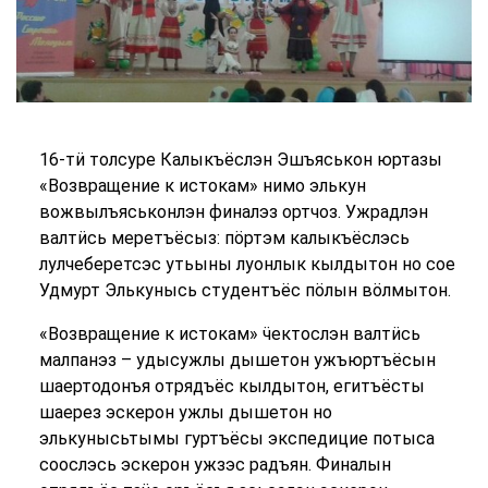
16-тӥ толсуре Калыкъёслэн Эшъяськон юртазы
«Возвращение к истокам» нимо элькун
вожвылъяськонлэн финалэз ортчоз. Ужрадлэн
валтӥсь меретъёсыз: пӧртэм калыкъёслэсь
лулчеберетсэс утьыны луонлык кылдытон но сое
Удмурт Элькунысь студентъёс пӧлын вӧлмытон.
«Возвращение к истокам» ӵектослэн валтӥсь
малпанэз – удысужлы дышетон ужъюртъёсын
шаертодонъя отрядъёс кылдытон, егитъёсты
шаерез эскерон ужлы дышетон но
элькунысьтымы гуртъёсы экспедицие потыса
соослэсь эскерон ужзэс радъян. Финалын