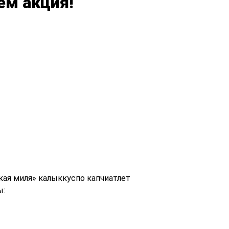
ем акция!
ая миля» калыккуспо капчиатлет
ы: