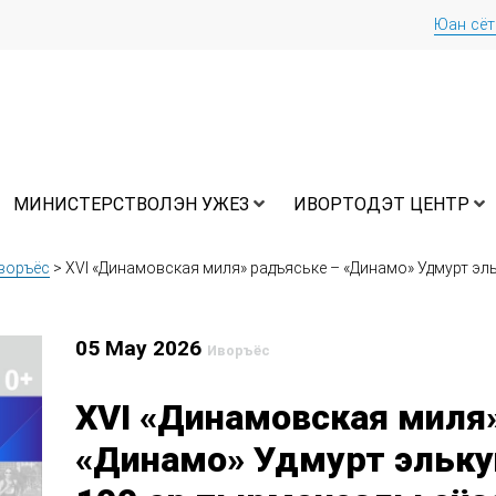
Юан сё
МИНИСТЕРСТВОЛЭН УЖЕЗ
ИВОРТОДЭТ ЦЕНТР
воръёс
>
XVI «Динамовская миля» радъяське – «Динамо» Удмурт э
05 May 2026
Иворъёс
XVI «Динамовская миля
«Динамо» Удмурт эльку