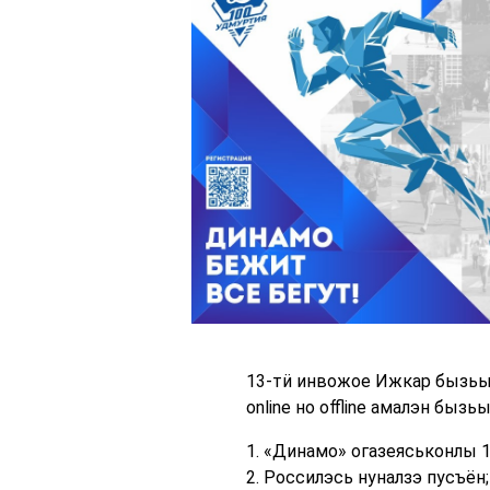
13-тӥ инвожое Ижкар бызьы
online но offline амалэн бы
1. «Динамо» огазеяськонлы 
2. Россилэсь нуналзэ пусъён;