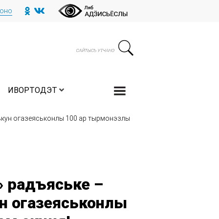
тоно
ИВОРТОДЭТ
лькун огазеяськонлы 100 ар тырмонэзлы
» радъяське –
н огазеяськонлы