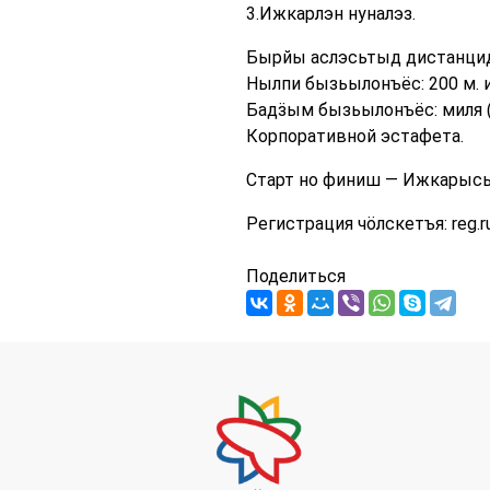
3.Ижкарлэн нуналэз.
Бырйы аслэсьтыд дистанцид
Нылпи бызьылонъёс: 200 м. и 
Бадӟым бызьылонъёс: миля (160
Корпоративной эстафета.
Старт но финиш — Ижкарысь
Регистрация чӧлскетъя: reg.r
Поделиться