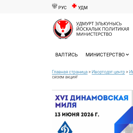
РУС
УДМ
ВАЛТӤСЬ
МИНИСТЕРСТВО
Главная страница
>
Ивортодэт центр
>
И
сӥзем акция!