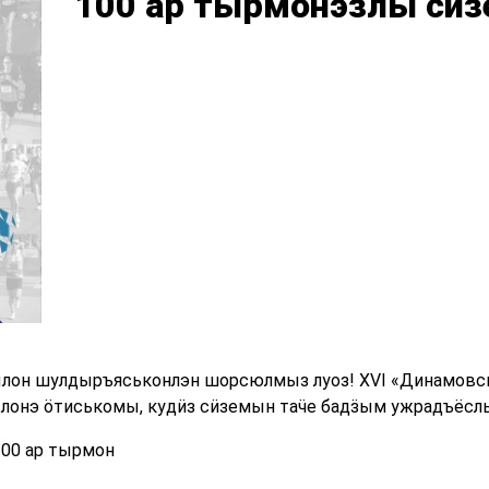
100 ар тырмонэзлы сӥз
лон шулдыръяськонлэн шорсюлмыз луоз! XVI «Динамовск
зьылонэ ӧтиськомы, кудӥз сӥземын таӵе бадӟым ужрадъёсл
100 ар тырмон