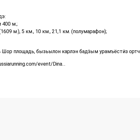
э:
400 м.;
9 м.), 5 км., 10 км., 21,1 км. (полумарафон);
 Шор площадь, бызьылон карлэн бадӟым урамъёстӥз ортч
ussiarunning.com/event/Dina…