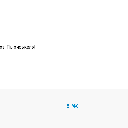
оз. Пыриськелэ!