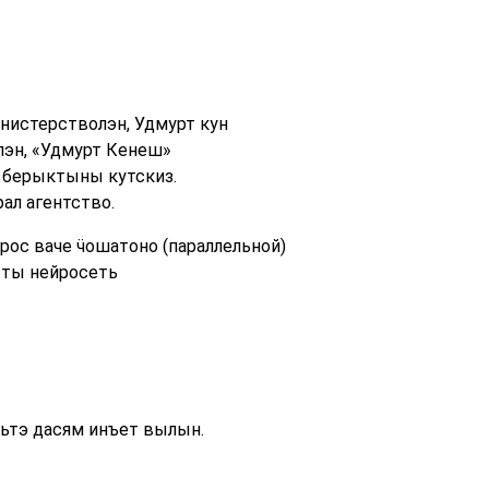
нистерстволэн, Удмурт кун
лэн, «Удмурт Кенеш»
 берыктыны кутскиз.
ал агентство.
рос ваче ӵошатоно (параллельной)
сты нейросеть
ньтэ дасям инъет вылын.