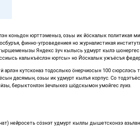
эн коньдон юрттэменыз, озьы ик йӧскалык политикая ми
сбуръя, финно-угроведениея но журналистикая институт
тыршеменызы Яндекс ӟуч кылысь удмурт кылэ шонергес
ссиысь калыкъёслэн юртсы» но Йӧскалык ужъёсъя федер
тӥ арлэн кутсконаз тодослыко ӧнерчиосын 100 сюрслэсь т
ёсын дасямын, озьы ик удмурт кылъя корпус. Со тодэтъё
ӥзы, берыктонлэн ӟечлыкез шӧдскымон умойгес луиз.
гачат) нейросеть сӧзнэт удмурт кыллы дышетсконзэ азьла