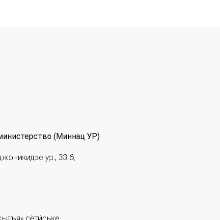
министерство (Миннац УР)
джоникидзе ур., 33 б,
ылъя» сётӥське.