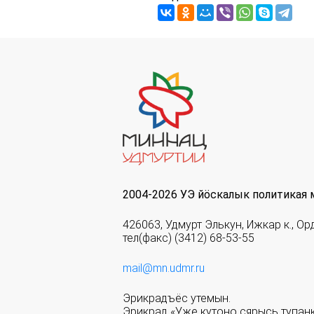
2004-2026 УЭ йöскалык политикая 
426063, Удмурт Элькун, Ижкар к., Ор
тел(факс) (3412) 68-53-55
mail@mn.udmr.ru
Эрикрадъёс утемын.
Эрикрад «Уже кутоно сярысь тупанк