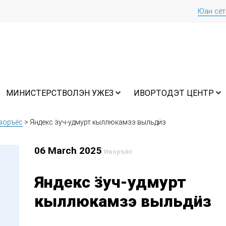
Юан сё
МИНИСТЕРСТВОЛЭН УЖЕЗ
ИВОРТОДЭТ ЦЕНТР
воръёс
>
Яндекс ӟуч-удмурт кыллюкамзэ выльдӥз
06 March 2025
Иворъёс
Яндекс ӟуч-удмурт
кыллюкамзэ выльдӥз