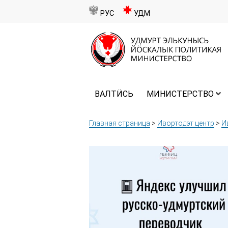
РУС
УДМ
ВАЛТӤСЬ
МИНИСТЕРСТВО
Главная страница
>
Ивортодэт центр
>
И