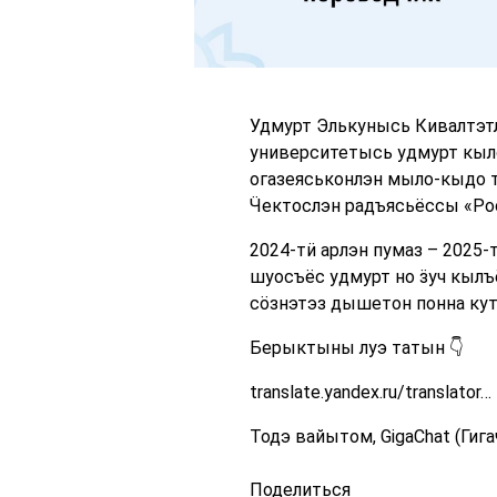
Удмурт Элькунысь Кивалтэтл
университетысь удмурт кыло
огазеяськонлэн мыло-кыдо 
Ӵектослэн радъясьёссы «Ро
2024-тӥ арлэн пумаз – 2025-
шуосъёс удмурт но ӟуч кылъ
сӧзнэтэз дышетон понна кут
Берыктыны луэ татын 👇
translate.yandex.ru/translator…
Тодэ вайытом, GigaChat (Ги
Поделиться