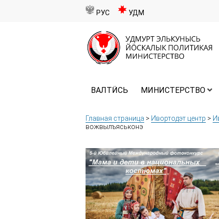
РУС
УДМ
ВАЛТӤСЬ
МИНИСТЕРСТВО
Главная страница
>
Ивортодэт центр
>
И
вожвылъяськонэ