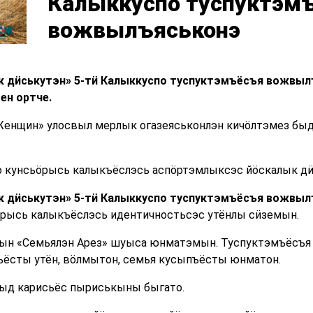
Калыккуспо туспуктэм
вожвылъяськонэ
ык дӥськутэн» 5-тӥ Калыккуспо туспуктэмъёсъя вожвы
ен ортче.
енщин» улосвыл мерлык огазеяськонлэн кичӧлтэмез быдэ
 кунсьӧрысь калыкъёслэсь аспӧртэмлыксэс йӧскалык д
ык дӥськутэн» 5-тӥ Калыккуспо туспуктэмъёсъя вожвы
рысь калыкъёслэсь идентичностьсэс утёнлы сӥземын.
иын «Семьялэн Арез» шуыса юнматэмын. Туспуктэмъёсъя
ъёсты утён, вӧлмытон, семья кусыпъёсты юнматон.
ыд карисьёс пыриськыны быгато.