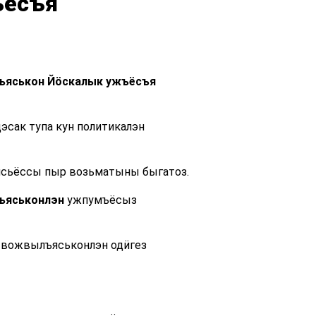
ъёсъя
лъяськон Йӧскалык ужъёсъя
сак тупа кун политикалэн
ӥсьёссы пыр возьматыны быгатоз.
лъяськонлэн
ужпумъёсыз
 вожвылъяськонлэн одӥгез