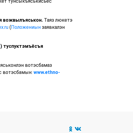
укет тунсыкъяськисьёс
ъя вожвылъяськон.
Таяз люкетэ
x.ru
(
Положениын
заявкалэн
m
) туспуктэмъёсъя
яськонлэн вотэсбамаз
с вотэсбамын:
www.ethno-