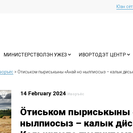
Юан сё
МИНИСТЕРСТВОЛЭН УЖЕЗ
ИВОРТОДЭТ ЦЕНТР
воръёс
>
Ӧтиськом пыриськыны «Анай но нылпиосыз – калык дӥськ
14 February 2024
Иворъёс
Ӧтиськом пыриськыны 
нылпиосыз – калык дӥс