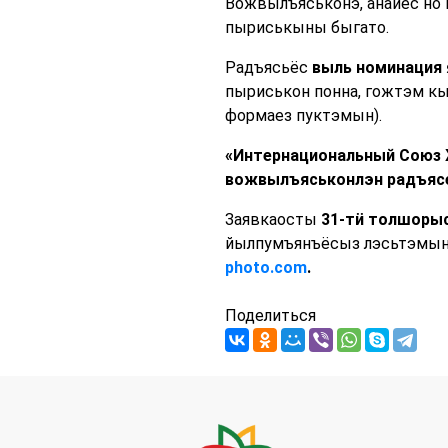
Вожвылъяськонэ, анайёс но 
пыриськыны быгато.
Радъясьёс
выль номинация 
пыриськон понна, гожтэм кы
формаез пуктэмын).
«Интернациональный Союз 
вожвылъяськонлэн радъясе
Заявкаосты
31-тӥ толшорыс
йылпумъянъёсыз лэсьтэмын 
photo.com
.
Поделиться