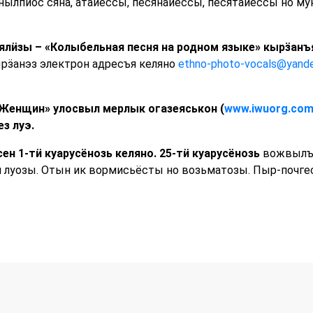
нылпиос сяна, атайёссы, песянайёссы, песятайёссы но м
ялӥзы – «Колыбельная песня на родном языке» кырӟан
рӟанэз электрон адресъя келяно
ethno-photo-vocals@yande
Женщин» улосвыл мерлык огазеяськон (
www.iwuorg.co
з луэ.
ен 1-тӥ куарусёнозь келяно. 25-тӥ куарусёнозь
вожвылъ
луозы. Отын ик вормисьёсты но возьматозы. Пыр-почге