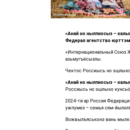
«Анай но нылпиосыз – кал
Федерал агентство юрттэм
«Интернациональный Союз Ж
азьмугъёсызлы.
Ӵектос Россиысь но эшлыко
«Анай но нылпиосыз – кал
Россиысь но эшлыко кунсьӧ
2024-тӥ ар Россия Федерац
ужпумез – семья сям-йылол
Вожвылъяськонэ вань мылк