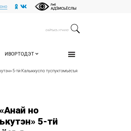
тоно
ИВОРТОДЭТ
утэн» 5-тӥ Калыккуспо туспуктэмъёсъя
«Анай но
ькутэн» 5-тӥ