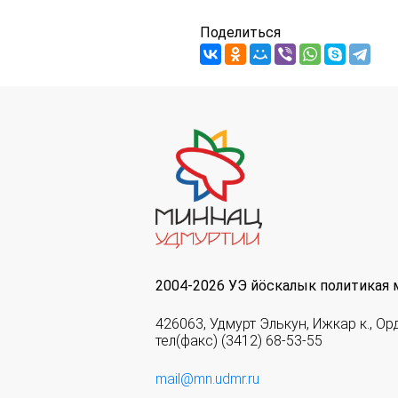
Поделиться
2004-2026 УЭ йöскалык политикая 
426063, Удмурт Элькун, Ижкар к., Ор
тел(факс) (3412) 68-53-55
mail@mn.udmr.ru