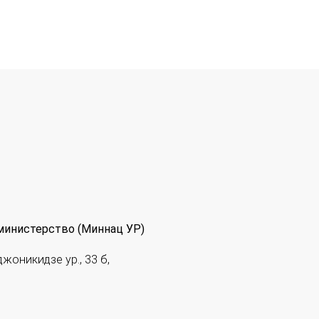
министерство (Миннац УР)
джоникидзе ур., 33 б,