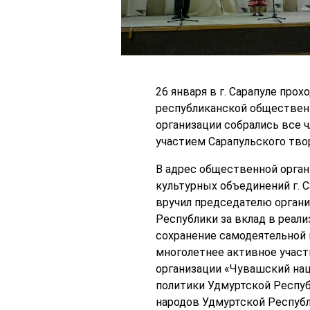
26 января в г. Сарапуле про
республиканской общественн
организации собрались все 
участием Сарапульского тво
В адрес общественной орган
культурных объединений г. 
вручил председателю органи
Республики за вклад в реал
сохранение самодеятельной к
многолетнее активное участ
организации «Чувашский на
политики Удмуртской Республ
народов Удмуртской Республ