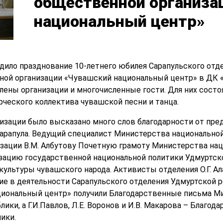
общественной организа
национальный центр»
ходило празднование 10-летнего юбилея Сарапульского от
ой организации «Чувашский национальный центр» в ДК «
члены организации и многочисленные гости. Для них состо
рческого коллектива чувашской песни и танца.
изации было высказано много слов благодарности от пре
Сарапула. Ведущий специалист Министерства национальной
зации В.М. Албутову Почетную грамоту Министерства на
изацию государственной национальной политики Удмуртско
ультуры чувашского народа. Активисты отделения О.Г. Ал
ие в деятельности Сарапульского отделения Удмуртской
циональный центр» получили Благодарственные письма М
ики, а Г.И.Павлов, Л.Е. Воронов и И.В. Макарова – Благ
ики.