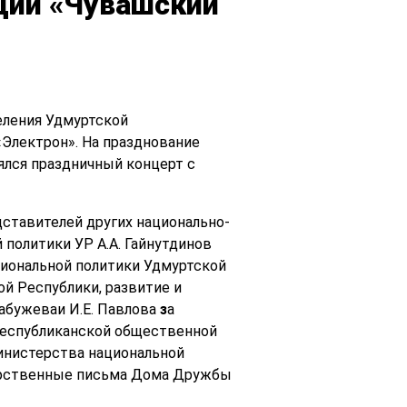
ции «Чувашский
деления Удмуртской
Электрон». На празднование
ялся праздничный концерт с
дставителей других национально-
 политики УР А.А. Гайнутдинов
циональной политики Удмуртской
й Республики, развитие и
абужеваи И.Е. Павлова
з
а
 республиканской общественной
инистерства национальной
одарственные письма Дома Дружбы