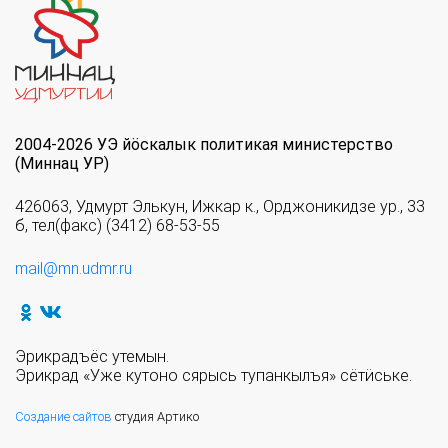
2004-2026 УЭ йöскалык политикая министерство
(Миннац УР)
426063, Удмурт Элькун, Ижкар к., Орджоникидзе ур., 33
б, тел(факс) (3412) 68-53-55
mail@mn.udmr.ru
Эрикрадъёс утемын.
Эрикрад «Уже кутоно сярысь тупанкылъя» сётӥське.
Создание сайтов
студия Артико