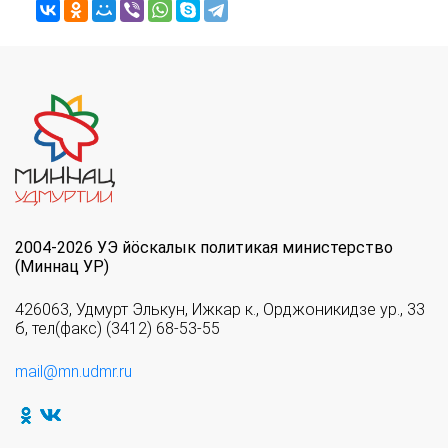
2004-2026 УЭ йöскалык политикая министерство
(Миннац УР)
426063, Удмурт Элькун, Ижкар к., Орджоникидзе ур., 33
б, тел(факс) (3412) 68-53-55
mail@mn.udmr.ru