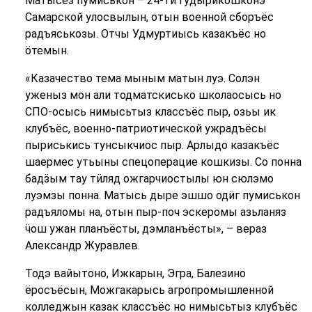
Матысез пумиськон – 24-тӥ гудырикошконэ
Самарской улосвылын, отын военной сборъёс
радъяськозы. Отчы Удмуртиысь казакъёс но
ӧтемын.
«Казачество тема мыным матын луэ. Солэн
уженыз мон али тодматскисько школаосысь но
СПО-осысь нимысьтыз классъёс пыр, озьы ик
клубъёс, военно-патриотической ужрадъёсы
пыриськись тунсыкчиос пыр. Арлыдо казакъёс
шаермес утьыны спецоперацие кошкизы. Со понна
бадӟым тау тӥляд ожгарчиостылы юн сюлэмо
луэмзы понна. Матысь дыре эшшо одӥг пумиськон
радъяломы на, отын пыр-поч эскеромы азьланяз
ӵош ужан планъёсты, дэмланъёсты», – вераз
Александр Журавлев.
Тодэ вайытоно, Ижкарын, Эгра, Балезино
ёросъёсын, Можгакарысь агропромышленной
колледжын казак классъёс но нимысьтыз клубъёс