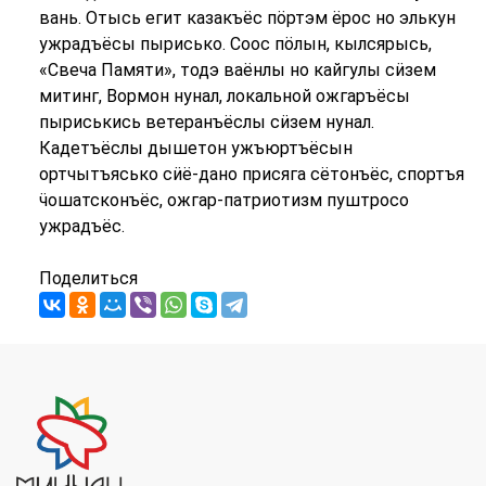
вань. Отысь егит казакъёс пӧртэм ёрос но элькун
ужрадъёсы пырисько. Соос пӧлын, кылсярысь,
«Свеча Памяти», тодэ ваёнлы но кайгулы сӥзем
митинг, Вормон нунал, локальной ожгаръёсы
пыриськись ветеранъёслы сӥзем нунал.
Кадетъёслы дышетон ужъюртъёсын
ортчытъясько сӥё-дано присяга сётонъёс, спортъя
ӵошатсконъёс, ожгар-патриотизм пуштросо
ужрадъёс.
Поделиться