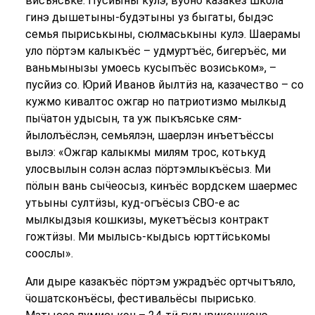
висъяське. Пусйыны кулэ, вуоно казакез школа
гинэ дышетыны-будэтыны уз быгаты, быдэс
семья пыриськыны, сюлмаськыны кулэ. Шаерамы
уло пӧртэм калыкъёс – удмуртъёс, бигеръёс, ми
ваньмынызы умоесь кусыпъёс возиськом», –
пусйиз со. Юрий Иванов йылтӥз на, казачество – со
кужмо кивалтос ожгар но патриотизмо мылкыд
пыӵатон удысын, та уж пыкъяське сям-
йылолъёслэн, семьялэн, шаерлэн инъетъёссы
вылэ: «Ожгар калыкмы милям трос, котькуд
улосвылын солэн аслаз пӧртэмлыкъёсыз. Ми
пӧлын вань сыӵеосыз, кинъёс вордскем шаермес
утьыны султӥзы, куд-огъёсыз СВО-е ас
мылкыдзыя кошкизы, мукетъёсыз контракт
гожтӥзы. Ми мылысь-кыдысь юрттӥськомы
соослы».
Али дыре казакъёс пӧртэм ужрадъёс ортчытъяло,
ӵошатсконъёсы, фестивальёсы пырисько.