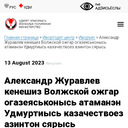
РУС
УДМ
Главная страница
>
Ивортодэт центр
>
Иворъёс
>
Александр
Журавлев кенешиз Волжской ожгар огазеяськонысь
атаманэн Удмуртиысь казачествоез азинтон сярысь
13 August 2023
Иворъёс
Александр Журавлев
кенешиз Волжской ожгар
огазеяськонысь атаманэн
Удмуртиысь казачествоез
азинтон сярысь