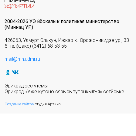
2004-2026 УЭ йöскалык политикая министерство
(Миннац УР)
426063, Удмурт Элькун, Ижкар к., Орджоникидзе ур., 33
б, тел(факс) (3412) 68-53-55
mail@mn.udmr.ru
Эрикрадъёс утемын.
Эрикрад «Уже кутоно сярысь тупанкылъя» сётӥське.
Создание сайтов
студия Артико