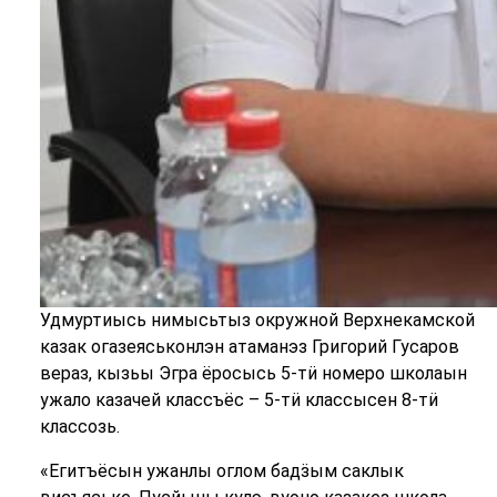
Удмуртиысь нимысьтыз окружной Верхнекамской
казак огазеяськонлэн атаманэз Григорий Гусаров
вераз, кызьы Эгра ёросысь 5-тӥ номеро школаын
ужало казачей классъёс – 5-тӥ классысен 8-тӥ
классозь.
«Егитъёсын ужанлы оглом бадӟым саклык