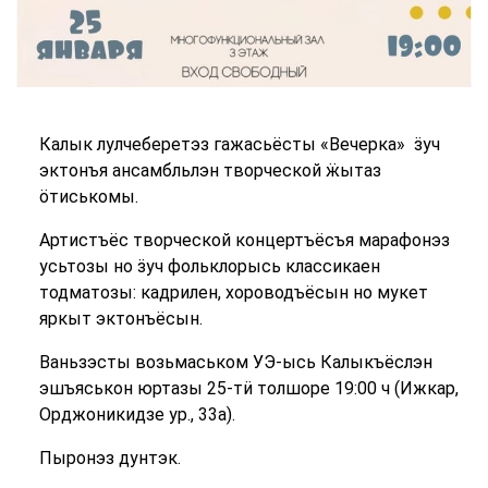
Калык лулчеберетэз гажасьёсты «Вечерка» ӟуч
эктонъя ансамбльлэн творческой ӝытаз
ӧтиськомы.
Артистъёс творческой концертъёсъя марафонэз
усьтозы но ӟуч фольклорысь классикаен
тодматозы: кадрилен, хороводъёсын но мукет
яркыт эктонъёсын.
Ваньзэсты возьмаськом УЭ-ысь Калыкъёслэн
эшъяськон юртазы 25-тӥ толшоре 19:00 ч (Ижкар,
Орджоникидзе ур., 33а).
Пыронэз дунтэк.