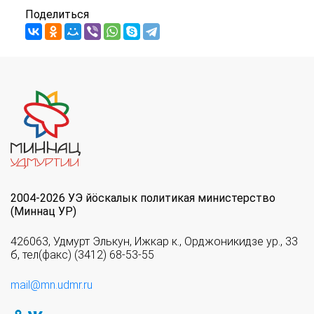
Поделиться
2004-2026 УЭ йöскалык политикая министерство
(Миннац УР)
426063, Удмурт Элькун, Ижкар к., Орджоникидзе ур., 33
б, тел(факс) (3412) 68-53-55
mail@mn.udmr.ru