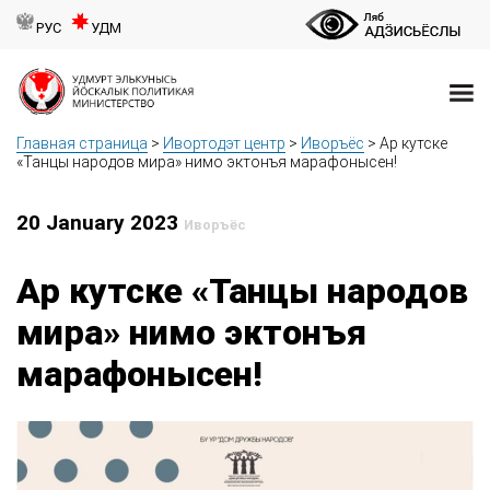
РУС
УДМ
Главная страница
>
Ивортодэт центр
>
Иворъёс
>
Ар кутске
«Танцы народов мира» нимо эктонъя марафонысен!
20 January 2023
Иворъёс
Ар кутске «Танцы народов
мира» нимо эктонъя
марафонысен!