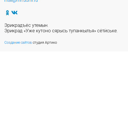
mail@mn.udmr.ru
Эрикрадъёс утемын.
Эрикрад «Уже кутоно сярысь тупанкылъя» сётӥське.
Создание сайтов
студия Артико