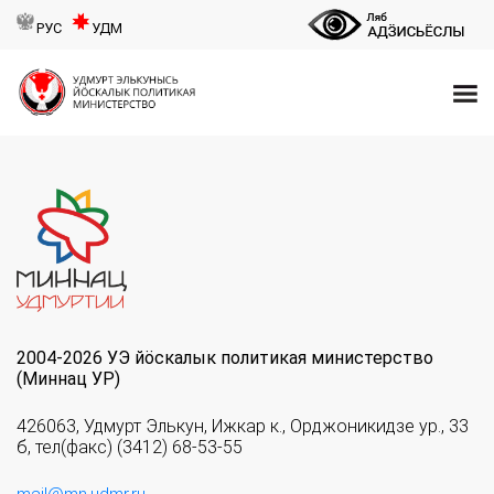
РУС
УДМ
2004-2026 УЭ йöскалык политикая министерство
(Миннац УР)
426063, Удмурт Элькун, Ижкар к., Орджоникидзе ур., 33
б, тел(факс) (3412) 68-53-55