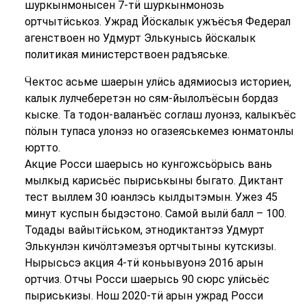
шуркынмонысен 7-тӥ шуркынмонозь
ортчытӥськоз. Ужрад Йӧскалык ужъёсъя Федерал
агенствоен но Удмурт Элькунысь йӧскалык
политикая министерствоен радъяське.
Ӵектос асьме шаерын улӥсь адямиосыз историен,
калык лулчеберетэн но сям-йылолъёсын бордаз
кыске. Та тодон-валанъёс соглаш луонэз, калыкъёс
пӧлын тупаса улонэз но огазеяськемез юнматонлы
юртто.
Акцие Росси шаерысь но кунгожсьӧрысь вань
мылкыд карисьёс пыриськыны быгато. Диктант
тест выллем 30 юанлэсь кылдытэмын. Ужез 45
минут куспын быдэстоно. Самой вылӥ балл – 100.
Тодады вайытӥськом, этнодиктантэз Удмурт
Элькунлэн кичӧлтэмезъя ортчытыны кутскизы.
Нырысьсэ акция 4-тӥ коньывуонэ 2016 арын
ортчиз. Отчы Росси шаерысь 90 сюрс улӥсьёс
пыриськизы. Нош 2020-тӥ арын ужрад Росси