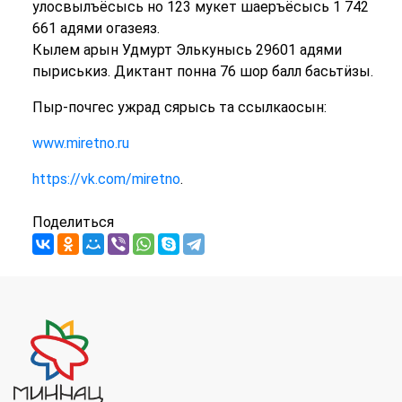
улосвылъёсысь но 123 мукет шаеръёсысь 1 742
661 адями огазеяз.
Кылем арын Удмурт Элькунысь 29601 адями
пыриськиз. Диктант понна 76 шор балл басьтӥзы.
Пыр-почгес ужрад сярысь та ссылкаосын:
www.miretno.ru
https://vk.com/miretno
.
Поделиться