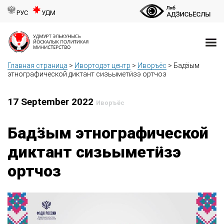
РУС
УДМ
Главная страница
>
Ивортодэт центр
>
Иворъёс
>
Бадӟым
этнографической диктант сизьыметӥзэ ортчоз
17 September 2022
Иворъёс
Бадӟым этнографической
диктант сизьыметӥзэ
ортчоз