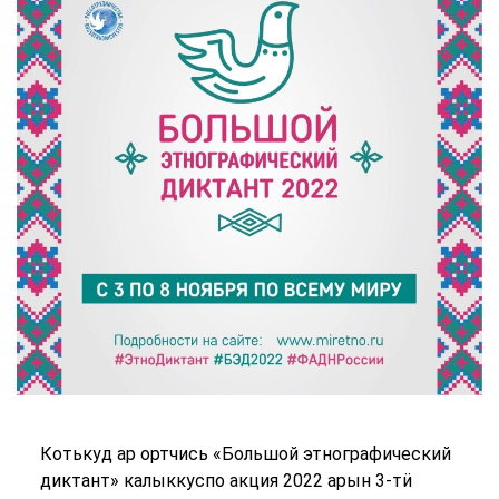
Котькуд ар ортчись «Большой этнографический
диктант» калыккуспо акция 2022 арын 3-тӥ