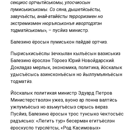
секциос ортчытӥськомы, улосчиосын
пумиськиськомы. Со сяна, дышетӥсьёсты,
завучъёсты, анай-атайёсты терроризмен но
экстремизмен нюръяськонъя ивортодэтэн
тодматӥськомы»,
– пусйиз министр.
Балезино ёросын пумиськон пайдаё ортчиз.
Пыриськисьёслы ӟечкылан кылъёсын вазиськиз
Балезино ёрослэн Тӧроез Юрий Новойдарский.
Докладаз мерлык, экономика, политика, йӧскалык
удысъёсысь азинсконъёсын но йылпумъянъёсын
тодматӥз.
Йӧскалык политикая министр Эдуард Петров
Министерстволэн ужез, вуоно ар понна валтӥсь
ужпумъёсыз но азьмугъёсыз сярысь вераз.
Пусйиз, Балезино ёросын трос тунсыко ӵектосъёс
радъясько: «Легить тур» бесерман егитъёслэн
ёроскуспо турслётсы, «Род Касимовых»