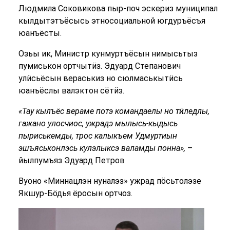
Людмила Соковикова пыр-поч эскериз муниципал
кылдытэтъёсысь этносоциальной югдуръёсъя
юанъёсты.
Озьы ик, Министр кунмуртъёсын нимысьтыз
пумиськон ортчытӥз. Эдуард Степанович
улӥсьёсын вераськиз но сюлмаськытӥсь
юанъёслы валэктон сётӥз.
«Тау кылъёс вераме потэ командаелы но тӥледлы,
гажано улосчиос, ужрадэ мылысь-кыдысь
пыриськемды, трос калыкъем Удмуртиын
эшъяськонлэсь кулэлыксэ валамды понна»,
–
йылпумъяз Эдуард Петров
Вуоно «Миннацлэн нуналэз» ужрад пӧсьтолэзе
Якшур-Бӧдья ёросын ортчоз.