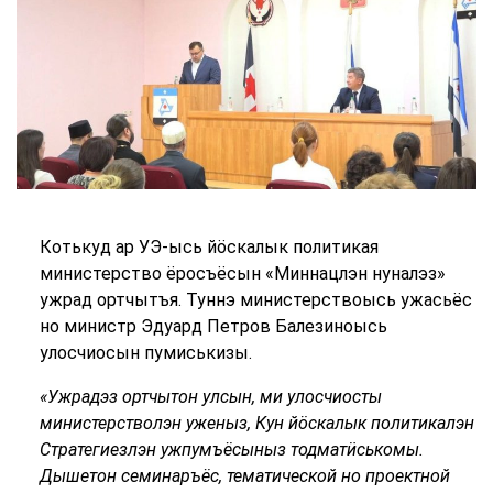
Котькуд ар УЭ-ысь йӧскалык политикая
министерство ёросъёсын «Миннацлэн нуналэз»
ужрад ортчытъя. Туннэ министерствоысь ужасьёс
но министр Эдуард Петров Балезиноысь
улосчиосын пумиськизы.
«Ужрадэз ортчытон улсын, ми улосчиосты
министерстволэн уженыз, Кун йӧскалык политикалэн
Стратегиезлэн ужпумъёсыныз тодматӥськомы.
Дышетон семинаръёс, тематической но проектной