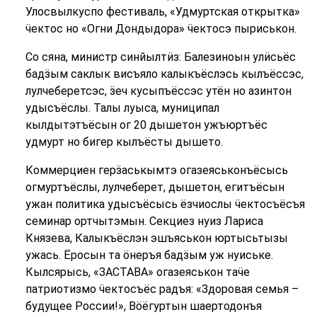
Улосвылкуспо фестиваль, «Удмуртская открытка»
ӵектос но «Огни Дондыдора» ӵектосэ пыриськон.
Со сяна, министр синйылтӥз: Балезиноын улӥсьёс
бадӟым саклык висъяло калыкъёслэсь кылъёссэс,
лулчеберетсэс, ӟеч кусыпъёссэс утён но азинтон
удысъёслы. Талы луыса, муниципал
кылдытэтъёсын ог 20 дышетон ужъюртъёс
удмурт но бигер кылъёсты дышето.
Коммерциен герӟаськымтэ огазеяськонъёсысь
огмуртъёслы, лулчеберет, дышетон, егитъёсын
ужан политика удысъёсысь ёзчиослы ӵектосъёсъя
семинар ортчытэмын. Секциез нуиз Лариса
Князева, Калыкъёслэн эшъяськон юртысьтызы
ужась. Ёросын та ӧнеръя бадӟым уж нуиське.
Кылсярысь, «ЗАСТАВА» огазеяськон таӵе
патриотизмо ӵектосъёс радъя: «Здоровая семья –
будущее России!», Вӧёгуртын шаертодонъя