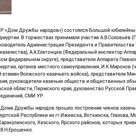
ГУ УР «Дом Дружбы народов») состоялся Большой юбилейны
дмуртии. В торжествах принимали участие А.В.Соловьёв 
Руководитель Администрации Президента и Правительства 
 казачества), А.А.Елатонцев (Федеральный инспектор Апп
м федеральном округе), представители Аппарата Главног
уртии, органов местного самоуправления, И.К.Миронов (
й атаман Волжского казачьего войска), представители Ми
ия, руководители казачьих обществ и общественных объ
ской области, Пермского края, духовенство Русской Пра
единений, СМИ УР.
а Дома Дружбы народов прошло построение членов казач
ртской Республики из гг.Ижевска, Воткинска, Глазова, Мо
 Каракулинского, Кезского, Ярского районов, которых при
 В.Н.Ерошенко.