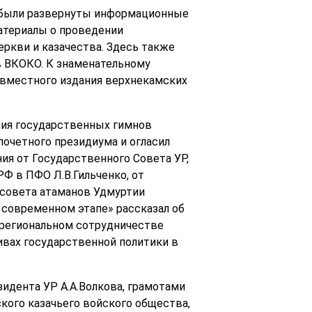
 были развернуты информационные
атериалы о проведении
ркви и казачества. Здесь также
в ВКОКО. К знаменательному
овместного издания верхнекамских
ния государственных гимнов
почетного президиума и огласил
ия от Государственного Совета УР,
Ф в ПФО Л.В.Гильченко, от
 совета атаманов Удмуртии
 современном этапе» рассказал об
жрегиональном сотрудничестве
ивах государственной политики в
идента УР А.А.Волкова, грамотами
кого казачьего войского общества,