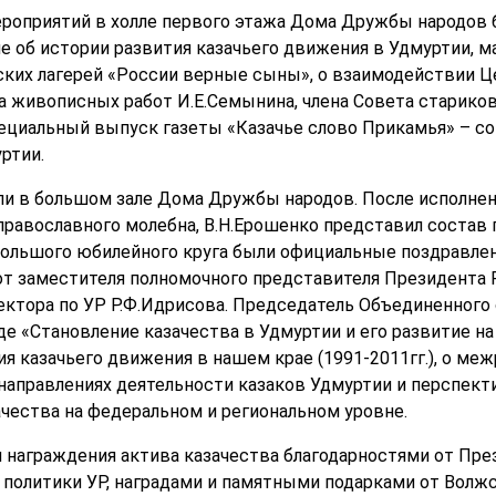
роприятий в холле первого этажа Дома Дружбы народов
 об истории развития казачьего движения в Удмуртии, м
ских лагерей «России верные сыны», о взаимодействии Це
 живописных работ И.Е.Семынина, члена Совета старико
ециальный выпуск газеты «Казачье слово Прикамья» – с
ртии.
ли в большом зале Дома Дружбы народов. После исполне
православного молебна, В.Н.Ерошенко представил состав 
Большого юбилейного круга были официальные поздравлен
 от заместителя полномочного представителя Президента Р
ектора по УР Р.Ф.Идрисова. Председатель Объединенного
де «Становление казачества в Удмуртии и его развитие на
я казачьего движения в нашем крае (1991-2011гг.), о ме
 направлениях деятельности казаков Удмуртии и перспект
чества на федеральном и региональном уровне.
 награждения актива казачества благодарностями от През
политики УР, наградами и памятными подарками от Волжс