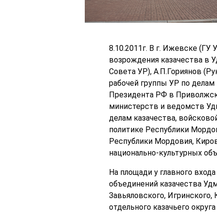
8.10.2011г. В г. Ижевске (
возрождения казачества в У
Совета УР), А.П.Гориянов (
рабочей группы УР по делам
Президента РФ в Приволжско
министерств и ведомств Удм
делам казачества, войсково
политике Республики Мордов
Республики Мордовия, Киров
национально-культурных объ
На площади у главного вход
объединений казачества Удму
Завьяловского, Игринского,
отдельного казачьего округа