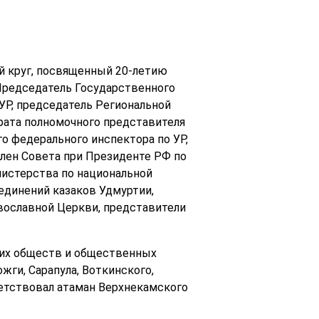
й круг, посвященный 20-летию
(Председатель Государственного
УР, председатель Региональной
арата полномочного представителя
о федерального инспектора по УР,
член Совета при Президенте РФ по
нистерства по национальной
единений казаков Удмуртии,
вославной Церкви, представители
ьих обществ и общественных
жги, Сарапула, Воткинского,
ветствовал атаман Верхнекамского