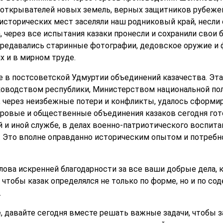
 открывателей новых земель, верных защитников рубеже
 исторических мест заселяли наш родниковый край, несли
, через все испытания казаки пронесли и сохранили свои
ередавались старинные фотографии, дедовское оружие и ф
х и в мирном труде.
е в постсоветской Удмуртии объединений казачества. Эт
оводством республики, Министерством национальной поли
 через неизбежные потери и конфликты, удалось сформир
ровые и общественные объединения казаков сегодня гот
 и иной службе, в делах военно-патриотического воспита
. Это вполне оправданно историческим опытом и потреб
лова искренней благодарности за все ваши добрые дела,
 чтобы казак определялся не только по форме, но и по со
.
, давайте сегодня вместе решать важные задачи, чтобы 