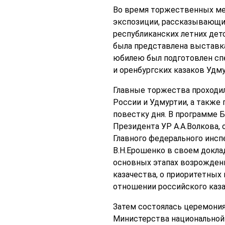
Во время торжественных ме
экспозиции, рассказывающие
республиканских летних дет
была представлена выставка
юбилею был подготовлен сп
и оренбургских казаков Удму
Главные торжества проходи
России и Удмуртии, а также 
повестку дня. В программе 
Президента УР А.А.Волкова,
Главного федерального инсп
В.Н.Ерошенко в своем докла
основных этапах возрождени
казачества, о приоритетных
отношении российского каза
Затем состоялась церемония
Министерства национальной 