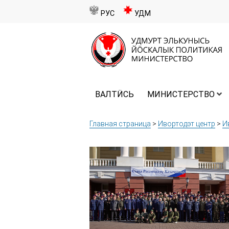
РУС
УДМ
ВАЛТӤСЬ
МИНИСТЕРСТВО
Главная страница
>
Ивортодэт центр
>
И