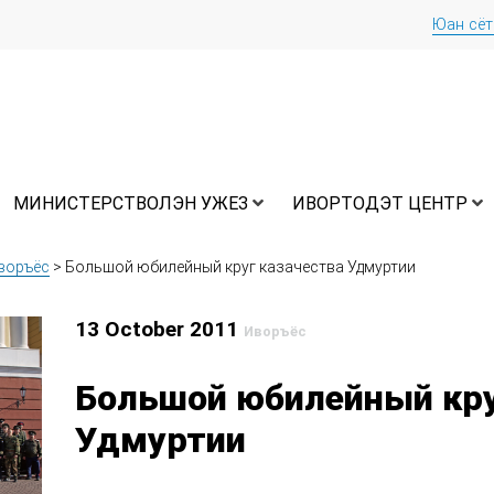
Юан сё
МИНИСТЕРСТВОЛЭН УЖЕЗ
ИВОРТОДЭТ ЦЕНТР
воръёс
>
Большой юбилейный круг казачества Удмуртии
13 October 2011
Иворъёс
Большой юбилейный кру
Удмуртии