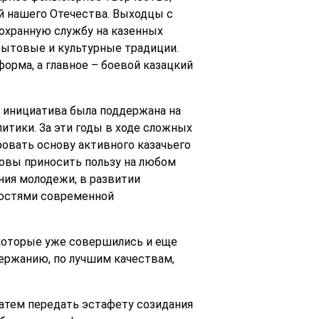
й нашего Отечества. Выходцы с
 охранную службу на казенных
 бытовые и культурные традиции.
орма, а главное – боевой казацкий
а инициатива была поддержана на
тики. За эти годы в ходе сложных
овать основу активного казачьего
овы приносить пользу на любом
ния молодежи, в развитии
ностями современной
 которые уже совершились и еще
держанию, по лучшим качествам,
затем передать эстафету созидания