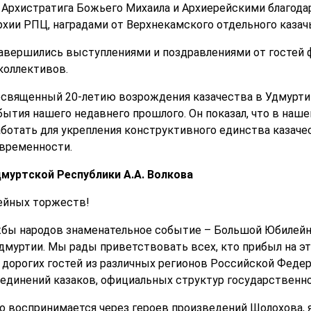
 Архистратига Божьего Михаила и Архиерейскими благод
хии РПЦ, наградами от Верхнекамского отдельного казачь
авершились выступлениями и поздравлениями от гостей 
коллективов.
священный 20-летию возрождения казачества в Удмуртии
ытия нашего недавнего прошлого. Он показал, что в наше
ботать для укрепления конструктивного единства казачес
овременности.
муртской Республики А.А. Волкова
ейных торжеств!
бы народов знаменательное событие – Большой Юбилейн
дмуртии. Мы рады приветствовать всех, кто прибыл на эт
е дорогих гостей из различных регионов Российской Федер
динений казаков, официальных структур государственног
о воспринимается через героев произведений Шолохова, 