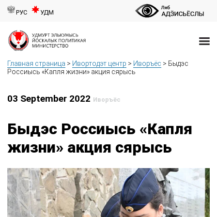
РУС
УДМ
Главная страница
>
Ивортодэт центр
>
Иворъёс
>
Быдэс
Россиысь «Капля жизни» акция сярысь
03 September 2022
Иворъёс
Быдэс Россиысь «Капля
жизни» акция сярысь