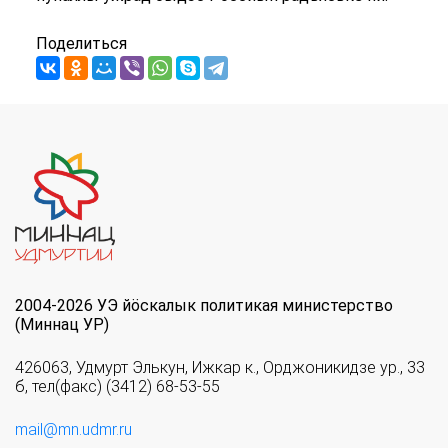
Поделиться
2004-2026 УЭ йöскалык политикая министерство
(Миннац УР)
426063, Удмурт Элькун, Ижкар к., Орджоникидзе ур., 33
б, тел(факс) (3412) 68-53-55
mail@mn.udmr.ru