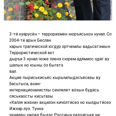
3-тӥ куарусён – терроризмен нюръяськон нунал. Со
2004-тӥ арын Беслан
карын трагической югдур ортчемлы вадьсатэмын.
Террористической акт
дыръя 3 нунал ӵоже пленэ сюрем адямиос одӥг ву
шапык но юыны ӧз быгатэ
вал.
Акцие пыриськисьёс кырымпыдэсъёсазы ву
басьтыса, воин-
интернационалистлы синпелет вӧзын будӥсь
сяськаосты кисьтазы.
«Капля жизни» акцилэн кичӧлтӥсез но кылдытӥсез
Ижкар луэ. Туннэ
нуналлы ужрад быдэс Россиын радъяське ни.