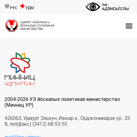
РУС
УДМ
2004-2026 УЭ йöскалык политикая министерство
(Миннац УР)
426063, Удмурт Элькун, Ижкар к., Орджоникидзе ур., 33
б, тел(факс) (3412) 68-53-55