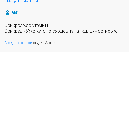
mail@mn.udmr.ru
Эрикрадъёс утемын.
Эрикрад «Уже кутоно сярысь тупанкылъя» сётӥське.
Создание сайтов
студия Артико