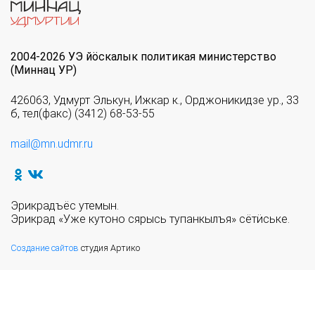
2004-2026 УЭ йöскалык политикая министерство
(Миннац УР)
426063, Удмурт Элькун, Ижкар к., Орджоникидзе ур., 33
б, тел(факс) (3412) 68-53-55
mail@mn.udmr.ru
Эрикрадъёс утемын.
Эрикрад «Уже кутоно сярысь тупанкылъя» сётӥське.
Создание сайтов
студия Артико